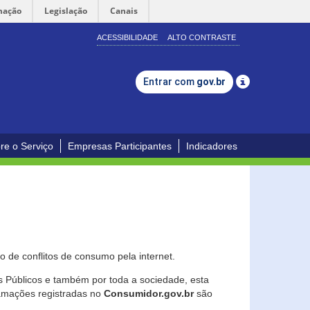
mação
Legislação
Canais
ACESSIBILIDADE
ALTO CONTRASTE
Entrar com
gov.br
re o Serviço
Empresas Participantes
Indicadores
 de conflitos de consumo pela internet.
os Públicos e também por toda a sociedade, esta
lamações registradas no
Consumidor.gov.br
são