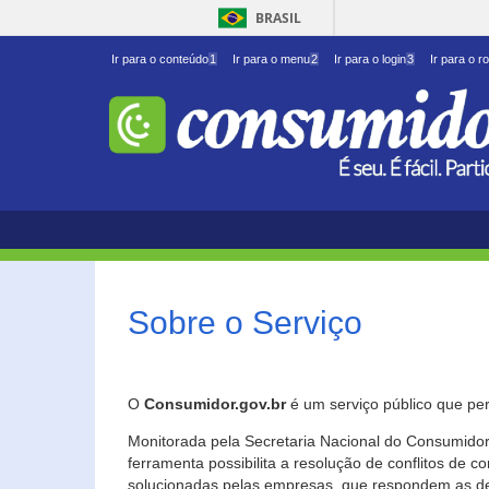
BRASIL
Ir para o conteúdo
1
Ir para o menu
2
Ir para o login
3
Ir para o r
Sobre o Serviço
O
Consumidor.gov.br
é um serviço público que per
Monitorada pela Secretaria Nacional do Consumidor 
ferramenta possibilita a resolução de conflitos de
solucionadas pelas empresas, que respondem as d