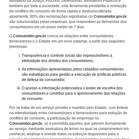
Ministério da Justiça, Procons, Defensorias, Ministérios Públicos e
também por toda a sociedade, esta ferramenta possibilita a resolução
de conflitos de consumo de forma rápida e desburocratizada:
atualmente, 80% das reclamações registradas no
Consumidor.gov.br
são solucionadas pelas empresas, que respondem as demandas dos
consumidores em um prazo médio de 7 dias.
O
Consumidor.gov.br
coloca as relações entre consumidores,
fornecedores e o Estado em um novo patamar, a partir das seguintes
premissas:
Transparência e controle social são imprescindíveis à
efetividade dos direitos dos consumidores;
As informações apresentadas pelos cidadãos consumidores
são estratégicas para gestão e execução de políticas públicas
de defesa do consumidor;
O acesso a informação potencializa o poder de escolha dos
consumidores e contribui para o aprimoramento das relações
de consumo.
Por se tratar de um serviço provido e mantido pelo Estado, com ênfase
na interatividade entre consumidores e fornecedores para redução de
conflitos de consumo, a participação de empresas no
Consumidor.gov.br
, só é permitida àqueles que aderem formalmente
ao serviço, mediante assinatura de termo no qual se comprometem em
conhecer, analisar e investir todos os esforços disponíveis para a