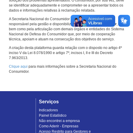
solução dos problemas apresentados. O consumidor, por sua vez, deve
se identificar adequadamente e comprometer-se a apresentar todos os
dados e informações relativas à reclamação relatada.
A Secretaria Nacional do Consumidor do Ministério da Justiça é a
responsável pela gestão e disponibilização do
Consumidor.gov.br
,
bem como pela articulação com demais órgãos e entidades do Sistema
Nacional de Defesa do Consumidor que, por meio de cooperação
técnica, apoiam e atuam na consecução dos objetivos do serviço.
A criação desta plataforma guarda relação com o disposto no artigo 4º
inciso V da Lei 8.078/1990 e artigo 7º, incisos I, II e III do Decreto
7.963/2013.
Clique aqui
para mais informações sobre a Secretaria Nacional do
Consumidor.
Serviços
Indicadores
Painel Estatístico
Não encontrei a empresa
Como Aderir - Empresas
Acesso Restrito para Gestores e