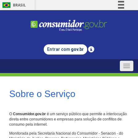
BRASIL
Simplifique!
Comunica BR
Participe
Acesso à informação
Entrar com
gov.br
Legislação
Canais
Toggle
naviga
Sobre o Serviço
O
Consumidor.gov.br
é um serviço público que permite a interlocução
direta entre consumidores e empresas para solução de conflitos de
consumo pela internet.
Monitorada pela Secretaria Nacional do Consumidor - Senacon - do