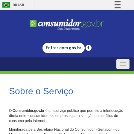
BRASIL
Simplifique!
Comunica BR
Participe
Acesso à informação
Entrar com
gov.br
Legislação
Canais
Toggle
naviga
Sobre o Serviço
O
Consumidor.gov.br
é um serviço público que permite a interlocução
direta entre consumidores e empresas para solução de conflitos de
consumo pela internet.
Monitorada pela Secretaria Nacional do Consumidor - Senacon - do