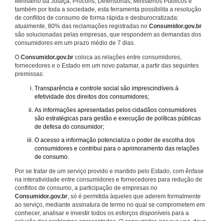
Ministério da Justiça, Procons, Defensorias, Ministérios Públicos e
também por toda a sociedade, esta ferramenta possibilita a resolução
de conflitos de consumo de forma rápida e desburocratizada:
atualmente, 80% das reclamações registradas no
Consumidor.gov.br
são solucionadas pelas empresas, que respondem as demandas dos
consumidores em um prazo médio de 7 dias.
O
Consumidor.gov.br
coloca as relações entre consumidores,
fornecedores e o Estado em um novo patamar, a partir das seguintes
premissas:
Transparência e controle social são imprescindíveis à
efetividade dos direitos dos consumidores;
As informações apresentadas pelos cidadãos consumidores
são estratégicas para gestão e execução de políticas públicas
de defesa do consumidor;
O acesso a informação potencializa o poder de escolha dos
consumidores e contribui para o aprimoramento das relações
de consumo.
Por se tratar de um serviço provido e mantido pelo Estado, com ênfase
na interatividade entre consumidores e fornecedores para redução de
conflitos de consumo, a participação de empresas no
Consumidor.gov.br
, só é permitida àqueles que aderem formalmente
ao serviço, mediante assinatura de termo no qual se comprometem em
conhecer, analisar e investir todos os esforços disponíveis para a