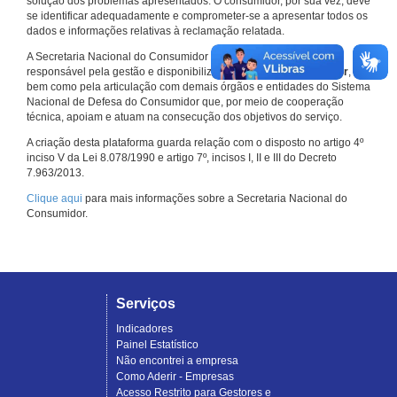
solução dos problemas apresentados. O consumidor, por sua vez, deve
se identificar adequadamente e comprometer-se a apresentar todos os
dados e informações relativas à reclamação relatada.
A Secretaria Nacional do Consumidor do Ministério da Justiça é a
responsável pela gestão e disponibilização do
Consumidor.gov.br
,
bem como pela articulação com demais órgãos e entidades do Sistema
Nacional de Defesa do Consumidor que, por meio de cooperação
técnica, apoiam e atuam na consecução dos objetivos do serviço.
A criação desta plataforma guarda relação com o disposto no artigo 4º
inciso V da Lei 8.078/1990 e artigo 7º, incisos I, II e III do Decreto
7.963/2013.
Clique aqui
para mais informações sobre a Secretaria Nacional do
Consumidor.
Serviços
Indicadores
Painel Estatístico
Não encontrei a empresa
Como Aderir - Empresas
Acesso Restrito para Gestores e