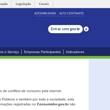
mação
Legislação
Canais
ACESSIBILIDADE
ALTO CONTRASTE
Entrar com
gov.br
re o Serviço
Empresas Participantes
Indicadores
 de conflitos de consumo pela internet.
os Públicos e também por toda a sociedade, esta
lamações registradas no
Consumidor.gov.br
são