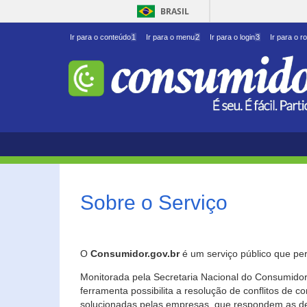
BRASIL
Ir para o conteúdo
1
Ir para o menu
2
Ir para o login
3
Ir para o r
Sobre o Serviço
O
Consumidor.gov.br
é um serviço público que per
Monitorada pela Secretaria Nacional do Consumidor 
ferramenta possibilita a resolução de conflitos de
solucionadas pelas empresas, que respondem as d