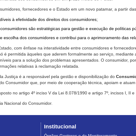
nsumidores, fornecedores e o Estado em um novo patamar, a partir das
díveis à efetividade dos direitos dos consumidores;
consumidores são estratégicas para gestão e execução de políticas p
de escolha dos consumidores e contribui para o aprimoramento das re
 Estado, com ênfase na interatividade entre consumidores e fornecedor
 só é permitida àqueles que aderem formalmente ao serviço, mediant
sponíveis para a solução dos problemas apresentados. O consumidor, po
rmações relativas à reclamação relatada.
a Justiça é a responsável pela gestão e disponibilização do
Consumid
do Consumidor que, por meio de cooperação técnica, apoiam e atuam 
sto no artigo 4º inciso V da Lei 8.078/1990 e artigo 7º, incisos I, II e
ia Nacional do Consumidor.
Institucional
Órgãos Gestores e de Monitoramento