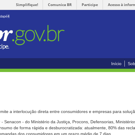
Simplifique!
Comunica BR
Participe
Acesso à infor
odapé
4
Início
Sob
mite a interlocução direta entre consumidores e empresas para solução
- Senacon - do Ministério da Justiça, Procons, Defensorias, Ministéri
 consumo de forma rápida e desburocratizada: atualmente, 80% das rec
emandas dos consumidores em um prazo médio de 7 dias.