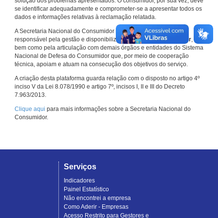
solução dos problemas apresentados. O consumidor, por sua vez, deve
se identificar adequadamente e comprometer-se a apresentar todos os
dados e informações relativas à reclamação relatada.
A Secretaria Nacional do Consumidor do Ministério da Justiça é a
responsável pela gestão e disponibilização do
Consumidor.gov.br
,
bem como pela articulação com demais órgãos e entidades do Sistema
Nacional de Defesa do Consumidor que, por meio de cooperação
técnica, apoiam e atuam na consecução dos objetivos do serviço.
A criação desta plataforma guarda relação com o disposto no artigo 4º
inciso V da Lei 8.078/1990 e artigo 7º, incisos I, II e III do Decreto
7.963/2013.
Clique aqui
para mais informações sobre a Secretaria Nacional do
Consumidor.
Serviços
Indicadores
Painel Estatístico
Não encontrei a empresa
Como Aderir - Empresas
Acesso Restrito para Gestores e