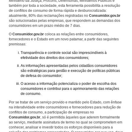
Ministério da Justiça, Procons, Defensorias, Ministérios Públicos e
também por toda a sociedade, esta ferramenta possibilita a resolução
de conflitos de consumo de forma rápida e desburocratizada:
atualmente, 80% das reclamações registradas no
Consumidor.gov.br
são solucionadas pelas empresas, que respondem as demandas dos
consumidores em um prazo médio de 7 dias.
O
Consumidor.gov.br
coloca as relações entre consumidores,
fornecedores e o Estado em um novo patamar, a partir das seguintes
premissas:
Transparência e controle social são imprescindíveis à
efetividade dos direitos dos consumidores;
As informações apresentadas pelos cidadãos consumidores
são estratégicas para gestão e execução de políticas públicas
de defesa do consumidor;
O acesso a informação potencializa o poder de escolha dos
consumidores e contribui para o aprimoramento das relações
de consumo.
Por se tratar de um serviço provido e mantido pelo Estado, com ênfase
na interatividade entre consumidores e fornecedores para redução de
conflitos de consumo, a participação de empresas no
Consumidor.gov.br
, só é permitida àqueles que aderem formalmente
ao serviço, mediante assinatura de termo no qual se comprometem em
conhecer, analisar e investir todos os esforços disponíveis para a