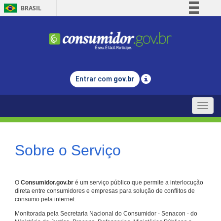
BRASIL
Simplifique!
Comunica BR
Participe
Acesso à informação
Entrar com
gov.br
Legislação
Canais
Toggle
naviga
Sobre o Serviço
O
Consumidor.gov.br
é um serviço público que permite a interlocução
direta entre consumidores e empresas para solução de conflitos de
consumo pela internet.
Monitorada pela Secretaria Nacional do Consumidor - Senacon - do