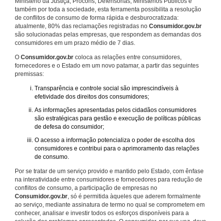
Ministério da Justiça, Procons, Defensorias, Ministérios Públicos e
também por toda a sociedade, esta ferramenta possibilita a resolução
de conflitos de consumo de forma rápida e desburocratizada:
atualmente, 80% das reclamações registradas no
Consumidor.gov.br
são solucionadas pelas empresas, que respondem as demandas dos
consumidores em um prazo médio de 7 dias.
O
Consumidor.gov.br
coloca as relações entre consumidores,
fornecedores e o Estado em um novo patamar, a partir das seguintes
premissas:
Transparência e controle social são imprescindíveis à
efetividade dos direitos dos consumidores;
As informações apresentadas pelos cidadãos consumidores
são estratégicas para gestão e execução de políticas públicas
de defesa do consumidor;
O acesso a informação potencializa o poder de escolha dos
consumidores e contribui para o aprimoramento das relações
de consumo.
Por se tratar de um serviço provido e mantido pelo Estado, com ênfase
na interatividade entre consumidores e fornecedores para redução de
conflitos de consumo, a participação de empresas no
Consumidor.gov.br
, só é permitida àqueles que aderem formalmente
ao serviço, mediante assinatura de termo no qual se comprometem em
conhecer, analisar e investir todos os esforços disponíveis para a