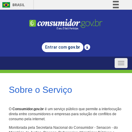
BRASIL
Simplifique!
Comunica BR
Participe
Acesso à informação
Entrar com
gov.br
Legislação
Canais
Toggle
naviga
Sobre o Serviço
O
Consumidor.gov.br
é um serviço público que permite a interlocução
direta entre consumidores e empresas para solução de conflitos de
consumo pela internet.
Monitorada pela Secretaria Nacional do Consumidor - Senacon - do