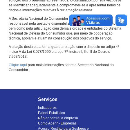
solução dos problemas apresentados. O consumidor, por sua vez, deve
se identificar adequadamente e comprometer-se a apresentar todos os
dados e informações relativas à reclamação relatada.
A Secretaria Nacional do Consumidor do Ministério da Justiça é a
responsável pela gestão e disponibilização do
Consumidor.gov.br
,
bem como pela articulação com demais órgãos e entidades do Sistema
Nacional de Defesa do Consumidor que, por meio de cooperação
técnica, apoiam e atuam na consecução dos objetivos do serviço.
A criação desta plataforma guarda relação com o disposto no artigo 4º
inciso V da Lei 8.078/1990 e artigo 7º, incisos I, II e III do Decreto
7.963/2013.
Clique aqui
para mais informações sobre a Secretaria Nacional do
Consumidor.
Serviços
Indicadores
Painel Estatístico
Não encontrei a empresa
Como Aderir - Empresas
Acesso Restrito para Gestores e