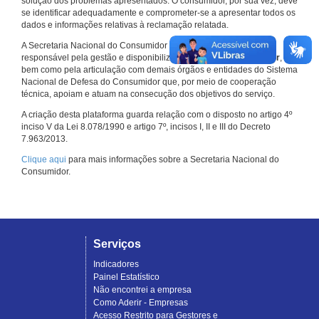
solução dos problemas apresentados. O consumidor, por sua vez, deve
se identificar adequadamente e comprometer-se a apresentar todos os
dados e informações relativas à reclamação relatada.
A Secretaria Nacional do Consumidor do Ministério da Justiça é a
responsável pela gestão e disponibilização do
Consumidor.gov.br
,
bem como pela articulação com demais órgãos e entidades do Sistema
Nacional de Defesa do Consumidor que, por meio de cooperação
técnica, apoiam e atuam na consecução dos objetivos do serviço.
A criação desta plataforma guarda relação com o disposto no artigo 4º
inciso V da Lei 8.078/1990 e artigo 7º, incisos I, II e III do Decreto
7.963/2013.
Clique aqui
para mais informações sobre a Secretaria Nacional do
Consumidor.
Serviços
Indicadores
Painel Estatístico
Não encontrei a empresa
Como Aderir - Empresas
Acesso Restrito para Gestores e