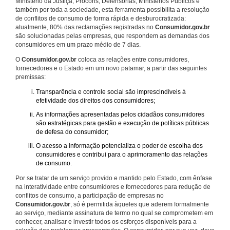
Ministério da Justiça, Procons, Defensorias, Ministérios Públicos e
também por toda a sociedade, esta ferramenta possibilita a resolução
de conflitos de consumo de forma rápida e desburocratizada:
atualmente, 80% das reclamações registradas no
Consumidor.gov.br
são solucionadas pelas empresas, que respondem as demandas dos
consumidores em um prazo médio de 7 dias.
O
Consumidor.gov.br
coloca as relações entre consumidores,
fornecedores e o Estado em um novo patamar, a partir das seguintes
premissas:
Transparência e controle social são imprescindíveis à
efetividade dos direitos dos consumidores;
As informações apresentadas pelos cidadãos consumidores
são estratégicas para gestão e execução de políticas públicas
de defesa do consumidor;
O acesso a informação potencializa o poder de escolha dos
consumidores e contribui para o aprimoramento das relações
de consumo.
Por se tratar de um serviço provido e mantido pelo Estado, com ênfase
na interatividade entre consumidores e fornecedores para redução de
conflitos de consumo, a participação de empresas no
Consumidor.gov.br
, só é permitida àqueles que aderem formalmente
ao serviço, mediante assinatura de termo no qual se comprometem em
conhecer, analisar e investir todos os esforços disponíveis para a