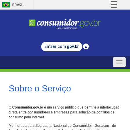
BRASIL
Simplifique!
Comunica BR
Participe
Acesso à informação
Entrar com
gov.br
Legislação
Canais
Toggle
naviga
Sobre o Serviço
O
Consumidor.gov.br
é um serviço público que permite a interlocução
direta entre consumidores e empresas para solução de conflitos de
consumo pela internet.
Monitorada pela Secretaria Nacional do Consumidor - Senacon - do