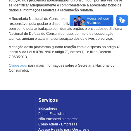
solução dos problemas apresentados. O consumidor, por sua vez, deve
se identificar adequadamente e comprometer-se a apresentar todos os
dados e informações relativas à reclamação relatada.
A Secretaria Nacional do Consumidor do Ministério da Justiça é a
responsável pela gestão e disponibilização do
Consumidor.gov.br
,
bem como pela articulação com demais órgãos e entidades do Sistema
Nacional de Defesa do Consumidor que, por meio de cooperação
técnica, apoiam e atuam na consecução dos objetivos do serviço.
A criação desta plataforma guarda relação com o disposto no artigo 4º
inciso V da Lei 8.078/1990 e artigo 7º, incisos I, II e III do Decreto
7.963/2013.
Clique aqui
para mais informações sobre a Secretaria Nacional do
Consumidor.
Serviços
Indicadores
Painel Estatístico
Não encontrei a empresa
Como Aderir - Empresas
Acesso Restrito para Gestores e