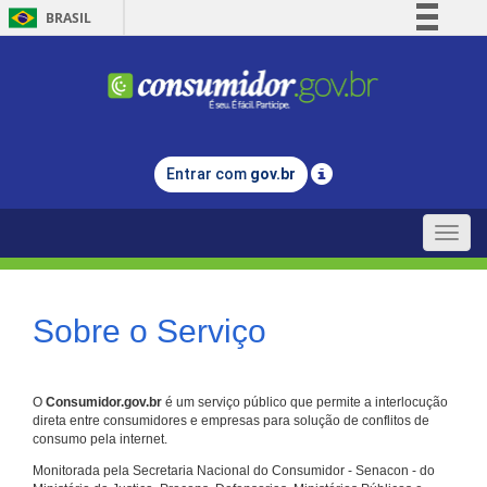
BRASIL
Simplifique!
Comunica BR
Participe
Acesso à informação
Entrar com
gov.br
Legislação
Canais
Toggle
naviga
Sobre o Serviço
O
Consumidor.gov.br
é um serviço público que permite a interlocução
direta entre consumidores e empresas para solução de conflitos de
consumo pela internet.
Monitorada pela Secretaria Nacional do Consumidor - Senacon - do