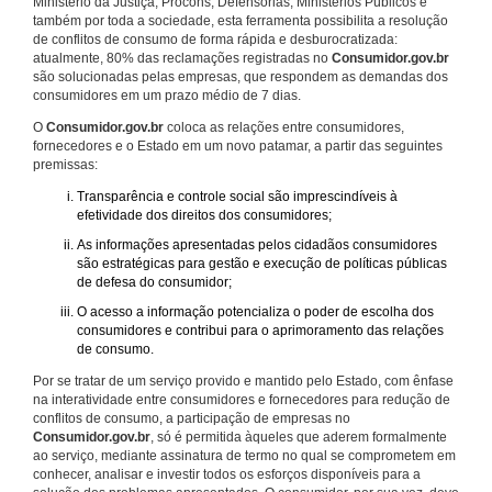
Ministério da Justiça, Procons, Defensorias, Ministérios Públicos e
também por toda a sociedade, esta ferramenta possibilita a resolução
de conflitos de consumo de forma rápida e desburocratizada:
atualmente, 80% das reclamações registradas no
Consumidor.gov.br
são solucionadas pelas empresas, que respondem as demandas dos
consumidores em um prazo médio de 7 dias.
O
Consumidor.gov.br
coloca as relações entre consumidores,
fornecedores e o Estado em um novo patamar, a partir das seguintes
premissas:
Transparência e controle social são imprescindíveis à
efetividade dos direitos dos consumidores;
As informações apresentadas pelos cidadãos consumidores
são estratégicas para gestão e execução de políticas públicas
de defesa do consumidor;
O acesso a informação potencializa o poder de escolha dos
consumidores e contribui para o aprimoramento das relações
de consumo.
Por se tratar de um serviço provido e mantido pelo Estado, com ênfase
na interatividade entre consumidores e fornecedores para redução de
conflitos de consumo, a participação de empresas no
Consumidor.gov.br
, só é permitida àqueles que aderem formalmente
ao serviço, mediante assinatura de termo no qual se comprometem em
conhecer, analisar e investir todos os esforços disponíveis para a