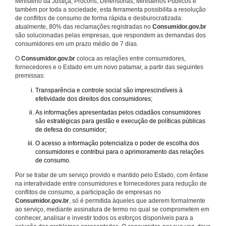
Ministério da Justiça, Procons, Defensorias, Ministérios Públicos e
também por toda a sociedade, esta ferramenta possibilita a resolução
de conflitos de consumo de forma rápida e desburocratizada:
atualmente, 80% das reclamações registradas no
Consumidor.gov.br
são solucionadas pelas empresas, que respondem as demandas dos
consumidores em um prazo médio de 7 dias.
O
Consumidor.gov.br
coloca as relações entre consumidores,
fornecedores e o Estado em um novo patamar, a partir das seguintes
premissas:
Transparência e controle social são imprescindíveis à
efetividade dos direitos dos consumidores;
As informações apresentadas pelos cidadãos consumidores
são estratégicas para gestão e execução de políticas públicas
de defesa do consumidor;
O acesso a informação potencializa o poder de escolha dos
consumidores e contribui para o aprimoramento das relações
de consumo.
Por se tratar de um serviço provido e mantido pelo Estado, com ênfase
na interatividade entre consumidores e fornecedores para redução de
conflitos de consumo, a participação de empresas no
Consumidor.gov.br
, só é permitida àqueles que aderem formalmente
ao serviço, mediante assinatura de termo no qual se comprometem em
conhecer, analisar e investir todos os esforços disponíveis para a