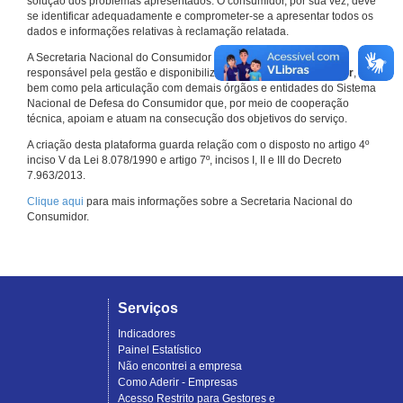
solução dos problemas apresentados. O consumidor, por sua vez, deve
se identificar adequadamente e comprometer-se a apresentar todos os
dados e informações relativas à reclamação relatada.
A Secretaria Nacional do Consumidor do Ministério da Justiça é a
responsável pela gestão e disponibilização do
Consumidor.gov.br
,
bem como pela articulação com demais órgãos e entidades do Sistema
Nacional de Defesa do Consumidor que, por meio de cooperação
técnica, apoiam e atuam na consecução dos objetivos do serviço.
A criação desta plataforma guarda relação com o disposto no artigo 4º
inciso V da Lei 8.078/1990 e artigo 7º, incisos I, II e III do Decreto
7.963/2013.
Clique aqui
para mais informações sobre a Secretaria Nacional do
Consumidor.
Serviços
Indicadores
Painel Estatístico
Não encontrei a empresa
Como Aderir - Empresas
Acesso Restrito para Gestores e