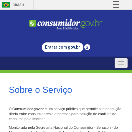
BRASIL
Simplifique!
Comunica BR
Participe
Acesso à informação
Entrar com
gov.br
Legislação
Canais
Toggle
naviga
Sobre o Serviço
O
Consumidor.gov.br
é um serviço público que permite a interlocução
direta entre consumidores e empresas para solução de conflitos de
consumo pela internet.
Monitorada pela Secretaria Nacional do Consumidor - Senacon - do