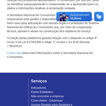
solução dos problemas apresentados. O consumidor, por sua vez, deve
se identificar adequadamente e comprometer-se a apresentar todos os
dados e informações relativas à reclamação relatada.
A Secretaria Nacional do Consumidor do Ministério da Justiça é a
responsável pela gestão e disponibilização do
Consumidor.gov.br
,
bem como pela articulação com demais órgãos e entidades do Sistema
Nacional de Defesa do Consumidor que, por meio de cooperação
técnica, apoiam e atuam na consecução dos objetivos do serviço.
A criação desta plataforma guarda relação com o disposto no artigo 4º
inciso V da Lei 8.078/1990 e artigo 7º, incisos I, II e III do Decreto
7.963/2013.
Clique aqui
para mais informações sobre a Secretaria Nacional do
Consumidor.
Serviços
Indicadores
Painel Estatístico
Não encontrei a empresa
Como Aderir - Empresas
Acesso Restrito para Gestores e