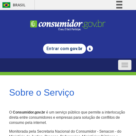
BRASIL
Simplifique!
Comunica BR
Participe
Acesso à informação
Entrar com
gov.br
Legislação
Canais
Toggle
naviga
Sobre o Serviço
O
Consumidor.gov.br
é um serviço público que permite a interlocução
direta entre consumidores e empresas para solução de conflitos de
consumo pela internet.
Monitorada pela Secretaria Nacional do Consumidor - Senacon - do