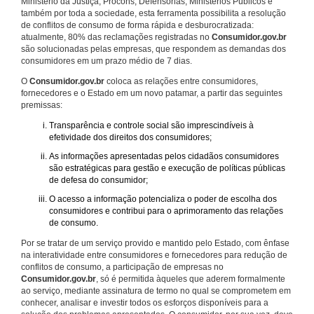
Ministério da Justiça, Procons, Defensorias, Ministérios Públicos e
também por toda a sociedade, esta ferramenta possibilita a resolução
de conflitos de consumo de forma rápida e desburocratizada:
atualmente, 80% das reclamações registradas no
Consumidor.gov.br
são solucionadas pelas empresas, que respondem as demandas dos
consumidores em um prazo médio de 7 dias.
O
Consumidor.gov.br
coloca as relações entre consumidores,
fornecedores e o Estado em um novo patamar, a partir das seguintes
premissas:
Transparência e controle social são imprescindíveis à
efetividade dos direitos dos consumidores;
As informações apresentadas pelos cidadãos consumidores
são estratégicas para gestão e execução de políticas públicas
de defesa do consumidor;
O acesso a informação potencializa o poder de escolha dos
consumidores e contribui para o aprimoramento das relações
de consumo.
Por se tratar de um serviço provido e mantido pelo Estado, com ênfase
na interatividade entre consumidores e fornecedores para redução de
conflitos de consumo, a participação de empresas no
Consumidor.gov.br
, só é permitida àqueles que aderem formalmente
ao serviço, mediante assinatura de termo no qual se comprometem em
conhecer, analisar e investir todos os esforços disponíveis para a