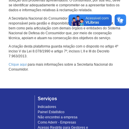
solução dos problemas apresentados. O consumidor, por sua vez, deve
se identificar adequadamente e comprometer-se a apresentar todos os
dados e informações relativas à reclamação relatada.
A Secretaria Nacional do Consumidor do Ministério da Justiça é a
responsável pela gestão e disponibilização do
Consumidor.gov.br
,
bem como pela articulação com demais órgãos e entidades do Sistema
Nacional de Defesa do Consumidor que, por meio de cooperação
técnica, apoiam e atuam na consecução dos objetivos do serviço.
A criação desta plataforma guarda relação com o disposto no artigo 4º
inciso V da Lei 8.078/1990 e artigo 7º, incisos I, II e III do Decreto
7.963/2013.
Clique aqui
para mais informações sobre a Secretaria Nacional do
Consumidor.
Serviços
Indicadores
Painel Estatístico
Não encontrei a empresa
Como Aderir - Empresas
Acesso Restrito para Gestores e