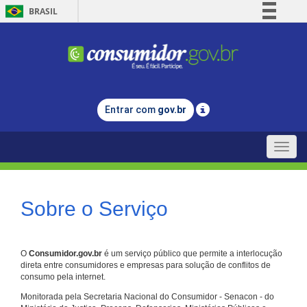
BRASIL
Simplifique!
Comunica BR
Participe
Acesso à informação
Entrar com
gov.br
Legislação
Canais
Toggle
naviga
Sobre o Serviço
O
Consumidor.gov.br
é um serviço público que permite a interlocução
direta entre consumidores e empresas para solução de conflitos de
consumo pela internet.
Monitorada pela Secretaria Nacional do Consumidor - Senacon - do