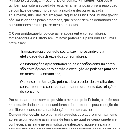
Ministério da Justiça, Procons, Defensorias, Ministérios Públicos e
também por toda a sociedade, esta ferramenta possibilita a resolução
de conflitos de consumo de forma rápida e desburocratizada:
atualmente, 80% das reclamações registradas no
Consumidor.gov.br
são solucionadas pelas empresas, que respondem as demandas dos
consumidores em um prazo médio de 7 dias.
O
Consumidor.gov.br
coloca as relações entre consumidores,
fornecedores e o Estado em um novo patamar, a partir das seguintes
premissas:
Transparência e controle social são imprescindíveis à
efetividade dos direitos dos consumidores;
As informações apresentadas pelos cidadãos consumidores
são estratégicas para gestão e execução de políticas públicas
de defesa do consumidor;
O acesso a informação potencializa o poder de escolha dos
consumidores e contribui para o aprimoramento das relações
de consumo.
Por se tratar de um serviço provido e mantido pelo Estado, com ênfase
na interatividade entre consumidores e fornecedores para redução de
conflitos de consumo, a participação de empresas no
Consumidor.gov.br
, só é permitida àqueles que aderem formalmente
ao serviço, mediante assinatura de termo no qual se comprometem em
conhecer, analisar e investir todos os esforços disponíveis para a