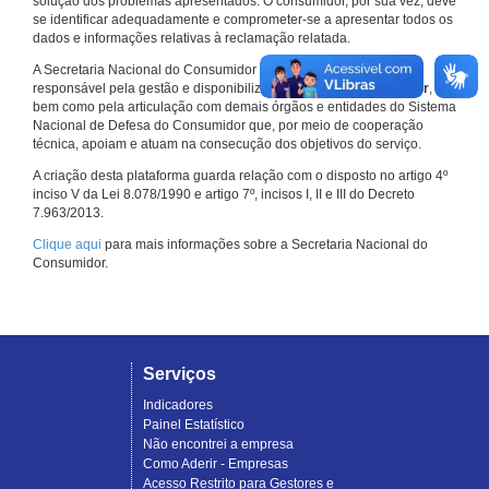
solução dos problemas apresentados. O consumidor, por sua vez, deve
se identificar adequadamente e comprometer-se a apresentar todos os
dados e informações relativas à reclamação relatada.
A Secretaria Nacional do Consumidor do Ministério da Justiça é a
responsável pela gestão e disponibilização do
Consumidor.gov.br
,
bem como pela articulação com demais órgãos e entidades do Sistema
Nacional de Defesa do Consumidor que, por meio de cooperação
técnica, apoiam e atuam na consecução dos objetivos do serviço.
A criação desta plataforma guarda relação com o disposto no artigo 4º
inciso V da Lei 8.078/1990 e artigo 7º, incisos I, II e III do Decreto
7.963/2013.
Clique aqui
para mais informações sobre a Secretaria Nacional do
Consumidor.
Serviços
Indicadores
Painel Estatístico
Não encontrei a empresa
Como Aderir - Empresas
Acesso Restrito para Gestores e