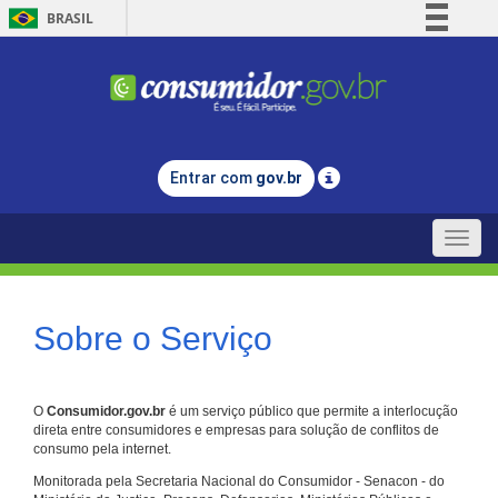
BRASIL
Simplifique!
Comunica BR
Participe
Acesso à informação
Entrar com
gov.br
Legislação
Canais
Toggle
naviga
Sobre o Serviço
O
Consumidor.gov.br
é um serviço público que permite a interlocução
direta entre consumidores e empresas para solução de conflitos de
consumo pela internet.
Monitorada pela Secretaria Nacional do Consumidor - Senacon - do