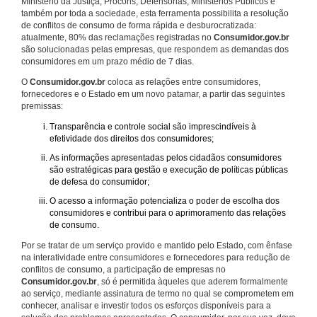
Ministério da Justiça, Procons, Defensorias, Ministérios Públicos e
também por toda a sociedade, esta ferramenta possibilita a resolução
de conflitos de consumo de forma rápida e desburocratizada:
atualmente, 80% das reclamações registradas no
Consumidor.gov.br
são solucionadas pelas empresas, que respondem as demandas dos
consumidores em um prazo médio de 7 dias.
O
Consumidor.gov.br
coloca as relações entre consumidores,
fornecedores e o Estado em um novo patamar, a partir das seguintes
premissas:
Transparência e controle social são imprescindíveis à
efetividade dos direitos dos consumidores;
As informações apresentadas pelos cidadãos consumidores
são estratégicas para gestão e execução de políticas públicas
de defesa do consumidor;
O acesso a informação potencializa o poder de escolha dos
consumidores e contribui para o aprimoramento das relações
de consumo.
Por se tratar de um serviço provido e mantido pelo Estado, com ênfase
na interatividade entre consumidores e fornecedores para redução de
conflitos de consumo, a participação de empresas no
Consumidor.gov.br
, só é permitida àqueles que aderem formalmente
ao serviço, mediante assinatura de termo no qual se comprometem em
conhecer, analisar e investir todos os esforços disponíveis para a