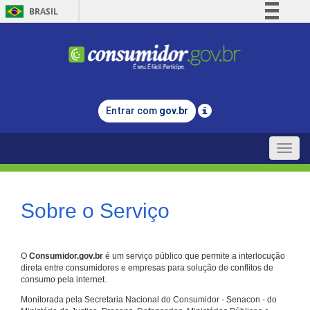
BRASIL
Simplifique!
Comunica BR
Participe
Acesso à informação
Entrar com
gov.br
Legislação
Canais
Toggle
naviga
Sobre o Serviço
O
Consumidor.gov.br
é um serviço público que permite a interlocução
direta entre consumidores e empresas para solução de conflitos de
consumo pela internet.
Monitorada pela Secretaria Nacional do Consumidor - Senacon - do