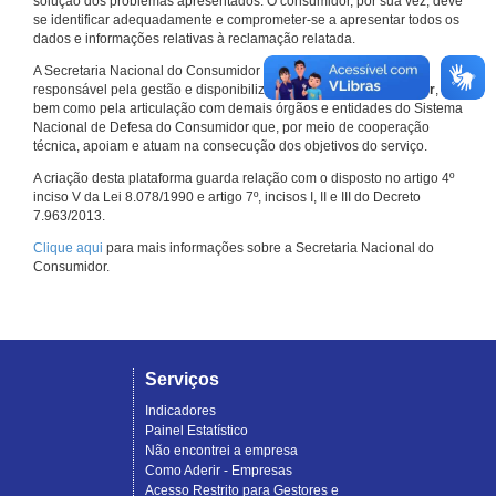
solução dos problemas apresentados. O consumidor, por sua vez, deve
se identificar adequadamente e comprometer-se a apresentar todos os
dados e informações relativas à reclamação relatada.
A Secretaria Nacional do Consumidor do Ministério da Justiça é a
responsável pela gestão e disponibilização do
Consumidor.gov.br
,
bem como pela articulação com demais órgãos e entidades do Sistema
Nacional de Defesa do Consumidor que, por meio de cooperação
técnica, apoiam e atuam na consecução dos objetivos do serviço.
A criação desta plataforma guarda relação com o disposto no artigo 4º
inciso V da Lei 8.078/1990 e artigo 7º, incisos I, II e III do Decreto
7.963/2013.
Clique aqui
para mais informações sobre a Secretaria Nacional do
Consumidor.
Serviços
Indicadores
Painel Estatístico
Não encontrei a empresa
Como Aderir - Empresas
Acesso Restrito para Gestores e