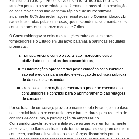
Ministério da Justiça, Procons, Defensorias, Ministérios Públicos e
também por toda a sociedade, esta ferramenta possibilita a resolução
de conflitos de consumo de forma rápida e desburocratizada:
atualmente, 80% das reclamações registradas no
Consumidor.gov.br
são solucionadas pelas empresas, que respondem as demandas dos
consumidores em um prazo médio de 7 dias.
O
Consumidor.gov.br
coloca as relações entre consumidores,
fornecedores e o Estado em um novo patamar, a partir das seguintes
premissas:
Transparência e controle social são imprescindíveis à
efetividade dos direitos dos consumidores;
As informações apresentadas pelos cidadãos consumidores
são estratégicas para gestão e execução de políticas públicas
de defesa do consumidor;
O acesso a informação potencializa o poder de escolha dos
consumidores e contribui para o aprimoramento das relações
de consumo.
Por se tratar de um serviço provido e mantido pelo Estado, com ênfase
na interatividade entre consumidores e fornecedores para redução de
conflitos de consumo, a participação de empresas no
Consumidor.gov.br
, só é permitida àqueles que aderem formalmente
ao serviço, mediante assinatura de termo no qual se comprometem em
conhecer, analisar e investir todos os esforços disponíveis para a