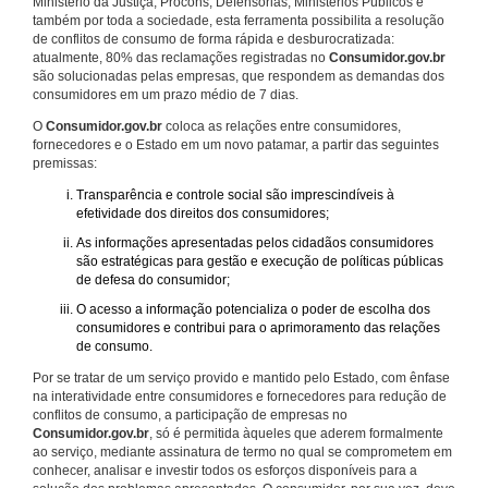
Ministério da Justiça, Procons, Defensorias, Ministérios Públicos e
também por toda a sociedade, esta ferramenta possibilita a resolução
de conflitos de consumo de forma rápida e desburocratizada:
atualmente, 80% das reclamações registradas no
Consumidor.gov.br
são solucionadas pelas empresas, que respondem as demandas dos
consumidores em um prazo médio de 7 dias.
O
Consumidor.gov.br
coloca as relações entre consumidores,
fornecedores e o Estado em um novo patamar, a partir das seguintes
premissas:
Transparência e controle social são imprescindíveis à
efetividade dos direitos dos consumidores;
As informações apresentadas pelos cidadãos consumidores
são estratégicas para gestão e execução de políticas públicas
de defesa do consumidor;
O acesso a informação potencializa o poder de escolha dos
consumidores e contribui para o aprimoramento das relações
de consumo.
Por se tratar de um serviço provido e mantido pelo Estado, com ênfase
na interatividade entre consumidores e fornecedores para redução de
conflitos de consumo, a participação de empresas no
Consumidor.gov.br
, só é permitida àqueles que aderem formalmente
ao serviço, mediante assinatura de termo no qual se comprometem em
conhecer, analisar e investir todos os esforços disponíveis para a