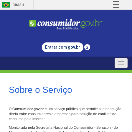
BRASIL
Simplifique!
Comunica BR
Participe
Acesso à informação
Entrar com
gov.br
Legislação
Canais
Toggle
naviga
Sobre o Serviço
O
Consumidor.gov.br
é um serviço público que permite a interlocução
direta entre consumidores e empresas para solução de conflitos de
consumo pela internet.
Monitorada pela Secretaria Nacional do Consumidor - Senacon - do