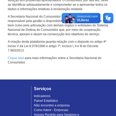
solução dos problemas apresentados. O consumidor, por sua vez, deve
se identificar adequadamente e comprometer-se a apresentar todos os
dados e informações relativas à reclamação relatada.
A Secretaria Nacional do Consumidor do Ministério da Justiça é a
responsável pela gestão e disponibilização do
Consumidor.gov.br
,
bem como pela articulação com demais órgãos e entidades do Sistema
Nacional de Defesa do Consumidor que, por meio de cooperação
técnica, apoiam e atuam na consecução dos objetivos do serviço.
A criação desta plataforma guarda relação com o disposto no artigo 4º
inciso V da Lei 8.078/1990 e artigo 7º, incisos I, II e III do Decreto
7.963/2013.
Clique aqui
para mais informações sobre a Secretaria Nacional do
Consumidor.
Serviços
Indicadores
Painel Estatístico
Não encontrei a empresa
Como Aderir - Empresas
Acesso Restrito para Gestores e