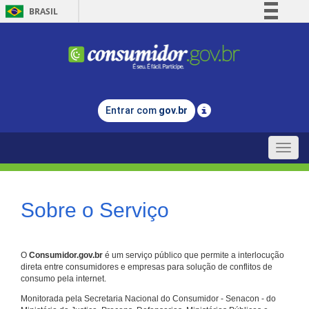
BRASIL
Simplifique!
Comunica BR
Participe
Acesso à informação
Entrar com
gov.br
Legislação
Canais
Toggle
naviga
Sobre o Serviço
O
Consumidor.gov.br
é um serviço público que permite a interlocução
direta entre consumidores e empresas para solução de conflitos de
consumo pela internet.
Monitorada pela Secretaria Nacional do Consumidor - Senacon - do