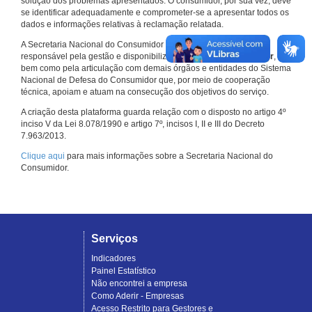
solução dos problemas apresentados. O consumidor, por sua vez, deve
se identificar adequadamente e comprometer-se a apresentar todos os
dados e informações relativas à reclamação relatada.
A Secretaria Nacional do Consumidor do Ministério da Justiça é a
responsável pela gestão e disponibilização do
Consumidor.gov.br
,
bem como pela articulação com demais órgãos e entidades do Sistema
Nacional de Defesa do Consumidor que, por meio de cooperação
técnica, apoiam e atuam na consecução dos objetivos do serviço.
A criação desta plataforma guarda relação com o disposto no artigo 4º
inciso V da Lei 8.078/1990 e artigo 7º, incisos I, II e III do Decreto
7.963/2013.
Clique aqui
para mais informações sobre a Secretaria Nacional do
Consumidor.
Serviços
Indicadores
Painel Estatístico
Não encontrei a empresa
Como Aderir - Empresas
Acesso Restrito para Gestores e