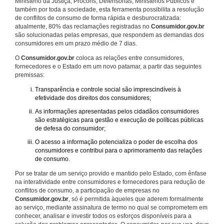
Ministério da Justiça, Procons, Defensorias, Ministérios Públicos e
também por toda a sociedade, esta ferramenta possibilita a resolução
de conflitos de consumo de forma rápida e desburocratizada:
atualmente, 80% das reclamações registradas no
Consumidor.gov.br
são solucionadas pelas empresas, que respondem as demandas dos
consumidores em um prazo médio de 7 dias.
O
Consumidor.gov.br
coloca as relações entre consumidores,
fornecedores e o Estado em um novo patamar, a partir das seguintes
premissas:
Transparência e controle social são imprescindíveis à
efetividade dos direitos dos consumidores;
As informações apresentadas pelos cidadãos consumidores
são estratégicas para gestão e execução de políticas públicas
de defesa do consumidor;
O acesso a informação potencializa o poder de escolha dos
consumidores e contribui para o aprimoramento das relações
de consumo.
Por se tratar de um serviço provido e mantido pelo Estado, com ênfase
na interatividade entre consumidores e fornecedores para redução de
conflitos de consumo, a participação de empresas no
Consumidor.gov.br
, só é permitida àqueles que aderem formalmente
ao serviço, mediante assinatura de termo no qual se comprometem em
conhecer, analisar e investir todos os esforços disponíveis para a