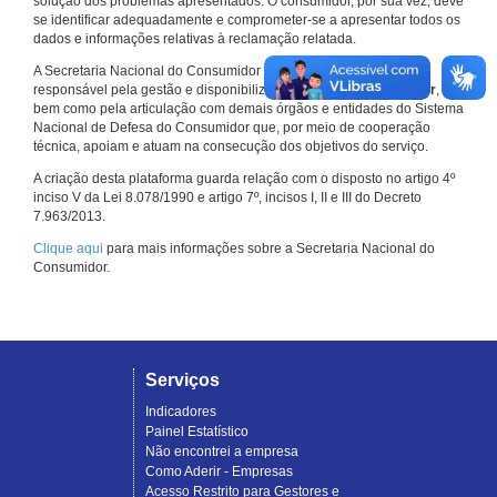
solução dos problemas apresentados. O consumidor, por sua vez, deve
se identificar adequadamente e comprometer-se a apresentar todos os
dados e informações relativas à reclamação relatada.
A Secretaria Nacional do Consumidor do Ministério da Justiça é a
responsável pela gestão e disponibilização do
Consumidor.gov.br
,
bem como pela articulação com demais órgãos e entidades do Sistema
Nacional de Defesa do Consumidor que, por meio de cooperação
técnica, apoiam e atuam na consecução dos objetivos do serviço.
A criação desta plataforma guarda relação com o disposto no artigo 4º
inciso V da Lei 8.078/1990 e artigo 7º, incisos I, II e III do Decreto
7.963/2013.
Clique aqui
para mais informações sobre a Secretaria Nacional do
Consumidor.
Serviços
Indicadores
Painel Estatístico
Não encontrei a empresa
Como Aderir - Empresas
Acesso Restrito para Gestores e