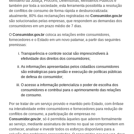
Ministério da Justiça, Procons, Defensorias, Ministérios Públicos e
também por toda a sociedade, esta ferramenta possibilita a resolução
de conflitos de consumo de forma rápida e desburocratizada:
atualmente, 80% das reclamações registradas no
Consumidor.gov.br
são solucionadas pelas empresas, que respondem as demandas dos
consumidores em um prazo médio de 7 dias.
O
Consumidor.gov.br
coloca as relações entre consumidores,
fornecedores e o Estado em um novo patamar, a partir das seguintes
premissas:
Transparência e controle social são imprescindíveis à
efetividade dos direitos dos consumidores;
As informações apresentadas pelos cidadãos consumidores
são estratégicas para gestão e execução de políticas públicas
de defesa do consumidor;
O acesso a informação potencializa o poder de escolha dos
consumidores e contribui para o aprimoramento das relações
de consumo.
Por se tratar de um serviço provido e mantido pelo Estado, com ênfase
na interatividade entre consumidores e fornecedores para redução de
conflitos de consumo, a participação de empresas no
Consumidor.gov.br
, só é permitida àqueles que aderem formalmente
ao serviço, mediante assinatura de termo no qual se comprometem em
conhecer, analisar e investir todos os esforços disponíveis para a