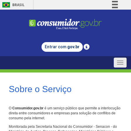
BRASIL
Simplifique!
Comunica BR
Participe
Acesso à informação
Entrar com
gov.br
Legislação
Canais
Toggle
naviga
Sobre o Serviço
O
Consumidor.gov.br
é um serviço público que permite a interlocução
direta entre consumidores e empresas para solução de conflitos de
consumo pela internet.
Monitorada pela Secretaria Nacional do Consumidor - Senacon - do