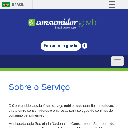
BRASIL
Simplifique!
Comunica BR
Participe
Acesso à informação
Entrar com
gov.br
Legislação
Canais
Toggle
naviga
Sobre o Serviço
O
Consumidor.gov.br
é um serviço público que permite a interlocução
direta entre consumidores e empresas para solução de conflitos de
consumo pela internet.
Monitorada pela Secretaria Nacional do Consumidor - Senacon - do