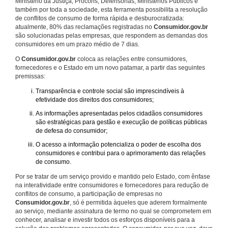
Ministério da Justiça, Procons, Defensorias, Ministérios Públicos e
também por toda a sociedade, esta ferramenta possibilita a resolução
de conflitos de consumo de forma rápida e desburocratizada:
atualmente, 80% das reclamações registradas no
Consumidor.gov.br
são solucionadas pelas empresas, que respondem as demandas dos
consumidores em um prazo médio de 7 dias.
O
Consumidor.gov.br
coloca as relações entre consumidores,
fornecedores e o Estado em um novo patamar, a partir das seguintes
premissas:
Transparência e controle social são imprescindíveis à
efetividade dos direitos dos consumidores;
As informações apresentadas pelos cidadãos consumidores
são estratégicas para gestão e execução de políticas públicas
de defesa do consumidor;
O acesso a informação potencializa o poder de escolha dos
consumidores e contribui para o aprimoramento das relações
de consumo.
Por se tratar de um serviço provido e mantido pelo Estado, com ênfase
na interatividade entre consumidores e fornecedores para redução de
conflitos de consumo, a participação de empresas no
Consumidor.gov.br
, só é permitida àqueles que aderem formalmente
ao serviço, mediante assinatura de termo no qual se comprometem em
conhecer, analisar e investir todos os esforços disponíveis para a