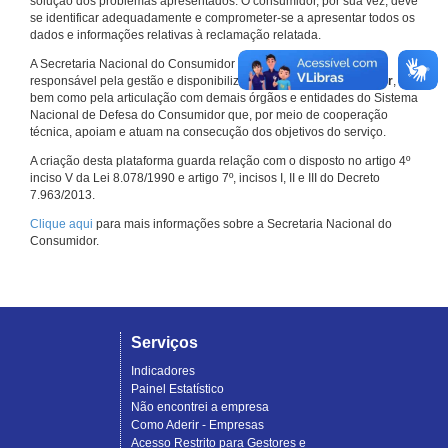
solução dos problemas apresentados. O consumidor, por sua vez, deve
se identificar adequadamente e comprometer-se a apresentar todos os
dados e informações relativas à reclamação relatada.
A Secretaria Nacional do Consumidor do Ministério da Justiça é a
responsável pela gestão e disponibilização do
Consumidor.gov.br
,
bem como pela articulação com demais órgãos e entidades do Sistema
Nacional de Defesa do Consumidor que, por meio de cooperação
técnica, apoiam e atuam na consecução dos objetivos do serviço.
A criação desta plataforma guarda relação com o disposto no artigo 4º
inciso V da Lei 8.078/1990 e artigo 7º, incisos I, II e III do Decreto
7.963/2013.
Clique aqui
para mais informações sobre a Secretaria Nacional do
Consumidor.
Serviços
Indicadores
Painel Estatístico
Não encontrei a empresa
Como Aderir - Empresas
Acesso Restrito para Gestores e