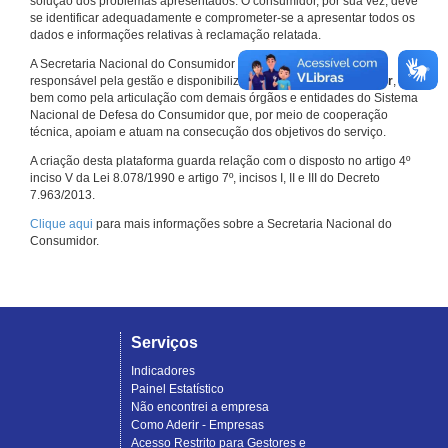
solução dos problemas apresentados. O consumidor, por sua vez, deve
se identificar adequadamente e comprometer-se a apresentar todos os
dados e informações relativas à reclamação relatada.
A Secretaria Nacional do Consumidor do Ministério da Justiça é a
responsável pela gestão e disponibilização do
Consumidor.gov.br
,
bem como pela articulação com demais órgãos e entidades do Sistema
Nacional de Defesa do Consumidor que, por meio de cooperação
técnica, apoiam e atuam na consecução dos objetivos do serviço.
A criação desta plataforma guarda relação com o disposto no artigo 4º
inciso V da Lei 8.078/1990 e artigo 7º, incisos I, II e III do Decreto
7.963/2013.
Clique aqui
para mais informações sobre a Secretaria Nacional do
Consumidor.
Serviços
Indicadores
Painel Estatístico
Não encontrei a empresa
Como Aderir - Empresas
Acesso Restrito para Gestores e