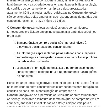
Ministério da Justiça, Procons, Defensorias, Ministérios Públicos e
também por toda a sociedade, esta ferramenta possibilita a resolução
de conflitos de consumo de forma rápida e desburocratizada:
atualmente, 80% das reclamações registradas no
Consumidor.gov.br
são solucionadas pelas empresas, que respondem as demandas dos
consumidores em um prazo médio de 7 dias.
O
Consumidor.gov.br
coloca as relações entre consumidores,
fornecedores e o Estado em um novo patamar, a partir das seguintes
premissas:
Transparência e controle social são imprescindíveis à
efetividade dos direitos dos consumidores;
As informações apresentadas pelos cidadãos consumidores
são estratégicas para gestão e execução de políticas públicas
de defesa do consumidor;
O acesso a informação potencializa o poder de escolha dos
consumidores e contribui para o aprimoramento das relações
de consumo.
Por se tratar de um serviço provido e mantido pelo Estado, com ênfase
na interatividade entre consumidores e fornecedores para redução de
conflitos de consumo, a participação de empresas no
Consumidor.gov.br
, só é permitida àqueles que aderem formalmente
ao serviço, mediante assinatura de termo no qual se comprometem em
conhecer, analisar e investir todos os esforços disponíveis para a