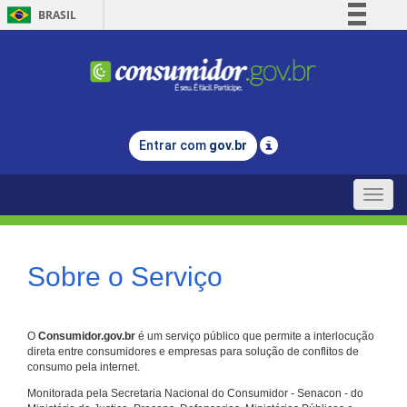
BRASIL
Simplifique!
Comunica BR
Participe
Acesso à informação
Entrar com
gov.br
Legislação
Canais
Toggle
naviga
Sobre o Serviço
O
Consumidor.gov.br
é um serviço público que permite a interlocução
direta entre consumidores e empresas para solução de conflitos de
consumo pela internet.
Monitorada pela Secretaria Nacional do Consumidor - Senacon - do