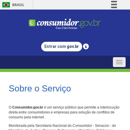
BRASIL
Simplifique!
Comunica BR
Participe
Acesso à informação
Entrar com
gov.br
Legislação
Canais
Toggle
naviga
Sobre o Serviço
O
Consumidor.gov.br
é um serviço público que permite a interlocução
direta entre consumidores e empresas para solução de conflitos de
consumo pela internet.
Monitorada pela Secretaria Nacional do Consumidor - Senacon - do