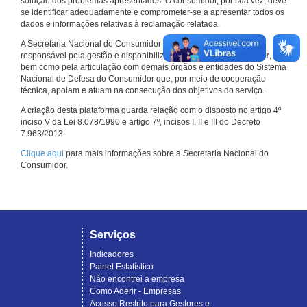
solução dos problemas apresentados. O consumidor, por sua vez, deve
se identificar adequadamente e comprometer-se a apresentar todos os
dados e informações relativas à reclamação relatada.
A Secretaria Nacional do Consumidor do Ministério da Justiça é a
responsável pela gestão e disponibilização do
Consumidor.gov.br
,
bem como pela articulação com demais órgãos e entidades do Sistema
Nacional de Defesa do Consumidor que, por meio de cooperação
técnica, apoiam e atuam na consecução dos objetivos do serviço.
A criação desta plataforma guarda relação com o disposto no artigo 4º
inciso V da Lei 8.078/1990 e artigo 7º, incisos I, II e III do Decreto
7.963/2013.
Clique aqui
para mais informações sobre a Secretaria Nacional do
Consumidor.
Serviços
Indicadores
Painel Estatístico
Não encontrei a empresa
Como Aderir - Empresas
Acesso Restrito para Gestores e