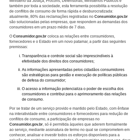
Ministério da Justiça, Procons, Defensorias, Ministérios Públicos e
também por toda a sociedade, esta ferramenta possibilita a resolução
de conflitos de consumo de forma rápida e desburocratizada:
atualmente, 80% das reclamações registradas no
Consumidor.gov.br
são solucionadas pelas empresas, que respondem as demandas dos
consumidores em um prazo médio de 7 dias.
O
Consumidor.gov.br
coloca as relações entre consumidores,
fornecedores e o Estado em um novo patamar, a partir das seguintes
premissas:
Transparência e controle social são imprescindíveis à
efetividade dos direitos dos consumidores;
As informações apresentadas pelos cidadãos consumidores
são estratégicas para gestão e execução de políticas públicas
de defesa do consumidor;
O acesso a informação potencializa o poder de escolha dos
consumidores e contribui para o aprimoramento das relações
de consumo.
Por se tratar de um serviço provido e mantido pelo Estado, com ênfase
na interatividade entre consumidores e fornecedores para redução de
conflitos de consumo, a participação de empresas no
Consumidor.gov.br
, só é permitida àqueles que aderem formalmente
ao serviço, mediante assinatura de termo no qual se comprometem em
conhecer, analisar e investir todos os esforços disponíveis para a