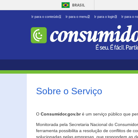
BRASIL
Ir para o conteúdo
1
Ir para o menu
2
Ir para o login
3
Ir para o r
Sobre o Serviço
O
Consumidor.gov.br
é um serviço público que per
Monitorada pela Secretaria Nacional do Consumidor 
ferramenta possibilita a resolução de conflitos de
solucionadas pelas empresas, que respondem as d