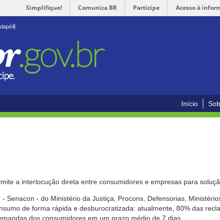
Simplifique!
Comunica BR
Participe
Acesso à infor
odapé
4
Início
Sob
mite a interlocução direta entre consumidores e empresas para solução
- Senacon - do Ministério da Justiça, Procons, Defensorias, Ministéri
 consumo de forma rápida e desburocratizada: atualmente, 80% das rec
emandas dos consumidores em um prazo médio de 7 dias.