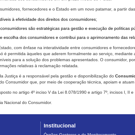
nsumidores, fornecedores e o Estado em um novo patamar, a partir das
díveis à efetividade dos direitos dos consumidores;
consumidores são estratégicas para gestão e execução de políticas p
de escolha dos consumidores e contribui para o aprimoramento das re
 Estado, com ênfase na interatividade entre consumidores e fornecedor
 só é permitida àqueles que aderem formalmente ao serviço, mediant
sponíveis para a solução dos problemas apresentados. O consumidor, po
rmações relativas à reclamação relatada.
a Justiça é a responsável pela gestão e disponibilização do
Consumid
do Consumidor que, por meio de cooperação técnica, apoiam e atuam 
sto no artigo 4º inciso V da Lei 8.078/1990 e artigo 7º, incisos I, II e
ia Nacional do Consumidor.
Institucional
Órgãos Gestores e de Monitoramento