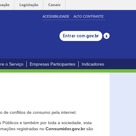
mação
Legislação
Canais
ACESSIBILIDADE
ALTO CONTRASTE
Entrar com
gov.br
re o Serviço
Empresas Participantes
Indicadores
 de conflitos de consumo pela internet.
os Públicos e também por toda a sociedade, esta
lamações registradas no
Consumidor.gov.br
são