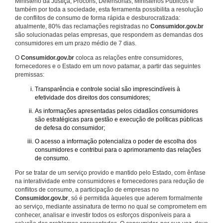
Ministério da Justiça, Procons, Defensorias, Ministérios Públicos e
também por toda a sociedade, esta ferramenta possibilita a resolução
de conflitos de consumo de forma rápida e desburocratizada:
atualmente, 80% das reclamações registradas no
Consumidor.gov.br
são solucionadas pelas empresas, que respondem as demandas dos
consumidores em um prazo médio de 7 dias.
O
Consumidor.gov.br
coloca as relações entre consumidores,
fornecedores e o Estado em um novo patamar, a partir das seguintes
premissas:
Transparência e controle social são imprescindíveis à
efetividade dos direitos dos consumidores;
As informações apresentadas pelos cidadãos consumidores
são estratégicas para gestão e execução de políticas públicas
de defesa do consumidor;
O acesso a informação potencializa o poder de escolha dos
consumidores e contribui para o aprimoramento das relações
de consumo.
Por se tratar de um serviço provido e mantido pelo Estado, com ênfase
na interatividade entre consumidores e fornecedores para redução de
conflitos de consumo, a participação de empresas no
Consumidor.gov.br
, só é permitida àqueles que aderem formalmente
ao serviço, mediante assinatura de termo no qual se comprometem em
conhecer, analisar e investir todos os esforços disponíveis para a