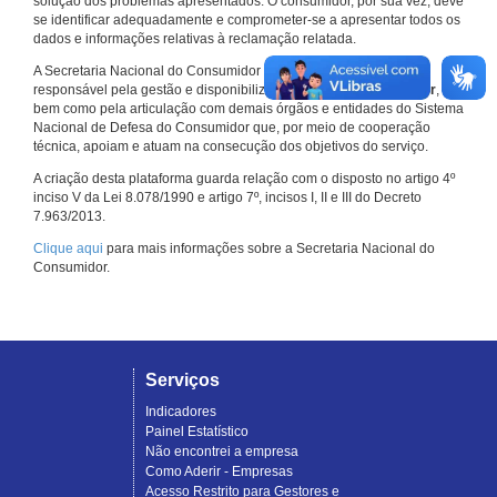
solução dos problemas apresentados. O consumidor, por sua vez, deve
se identificar adequadamente e comprometer-se a apresentar todos os
dados e informações relativas à reclamação relatada.
A Secretaria Nacional do Consumidor do Ministério da Justiça é a
responsável pela gestão e disponibilização do
Consumidor.gov.br
,
bem como pela articulação com demais órgãos e entidades do Sistema
Nacional de Defesa do Consumidor que, por meio de cooperação
técnica, apoiam e atuam na consecução dos objetivos do serviço.
A criação desta plataforma guarda relação com o disposto no artigo 4º
inciso V da Lei 8.078/1990 e artigo 7º, incisos I, II e III do Decreto
7.963/2013.
Clique aqui
para mais informações sobre a Secretaria Nacional do
Consumidor.
Serviços
Indicadores
Painel Estatístico
Não encontrei a empresa
Como Aderir - Empresas
Acesso Restrito para Gestores e