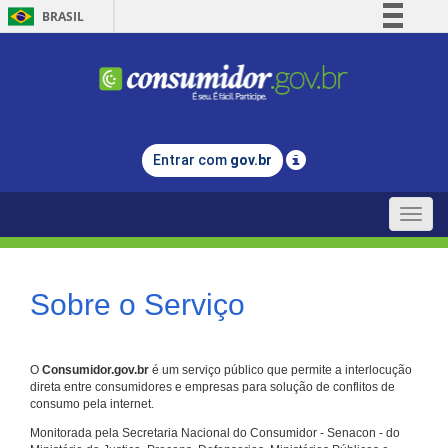
BRASIL
Simplifique!
Comunica BR
Participe
Acesso à informação
Entrar com
gov.br
Legislação
Canais
Toggle
naviga
Sobre o Serviço
O
Consumidor.gov.br
é um serviço público que permite a interlocução
direta entre consumidores e empresas para solução de conflitos de
consumo pela internet.
Monitorada pela Secretaria Nacional do Consumidor - Senacon - do