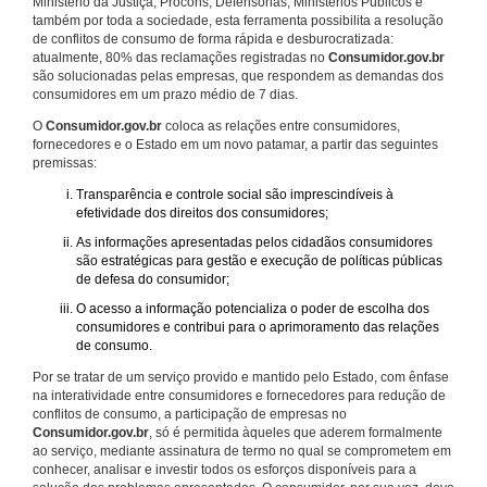
Ministério da Justiça, Procons, Defensorias, Ministérios Públicos e
também por toda a sociedade, esta ferramenta possibilita a resolução
de conflitos de consumo de forma rápida e desburocratizada:
atualmente, 80% das reclamações registradas no
Consumidor.gov.br
são solucionadas pelas empresas, que respondem as demandas dos
consumidores em um prazo médio de 7 dias.
O
Consumidor.gov.br
coloca as relações entre consumidores,
fornecedores e o Estado em um novo patamar, a partir das seguintes
premissas:
Transparência e controle social são imprescindíveis à
efetividade dos direitos dos consumidores;
As informações apresentadas pelos cidadãos consumidores
são estratégicas para gestão e execução de políticas públicas
de defesa do consumidor;
O acesso a informação potencializa o poder de escolha dos
consumidores e contribui para o aprimoramento das relações
de consumo.
Por se tratar de um serviço provido e mantido pelo Estado, com ênfase
na interatividade entre consumidores e fornecedores para redução de
conflitos de consumo, a participação de empresas no
Consumidor.gov.br
, só é permitida àqueles que aderem formalmente
ao serviço, mediante assinatura de termo no qual se comprometem em
conhecer, analisar e investir todos os esforços disponíveis para a