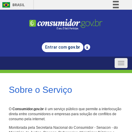
BRASIL
Simplifique!
Comunica BR
Participe
Acesso à informação
Entrar com
gov.br
Legislação
Canais
Toggle
naviga
Sobre o Serviço
O
Consumidor.gov.br
é um serviço público que permite a interlocução
direta entre consumidores e empresas para solução de conflitos de
consumo pela internet.
Monitorada pela Secretaria Nacional do Consumidor - Senacon - do