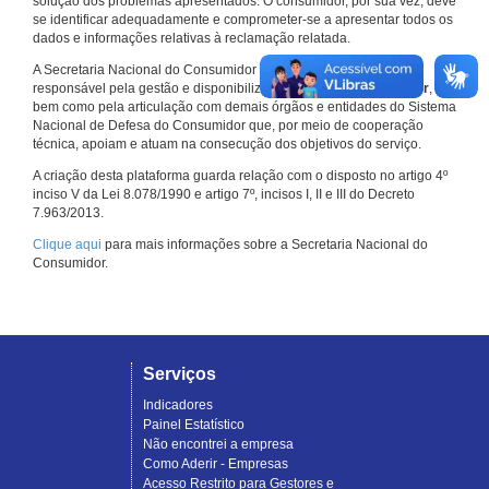
solução dos problemas apresentados. O consumidor, por sua vez, deve
se identificar adequadamente e comprometer-se a apresentar todos os
dados e informações relativas à reclamação relatada.
A Secretaria Nacional do Consumidor do Ministério da Justiça é a
responsável pela gestão e disponibilização do
Consumidor.gov.br
,
bem como pela articulação com demais órgãos e entidades do Sistema
Nacional de Defesa do Consumidor que, por meio de cooperação
técnica, apoiam e atuam na consecução dos objetivos do serviço.
A criação desta plataforma guarda relação com o disposto no artigo 4º
inciso V da Lei 8.078/1990 e artigo 7º, incisos I, II e III do Decreto
7.963/2013.
Clique aqui
para mais informações sobre a Secretaria Nacional do
Consumidor.
Serviços
Indicadores
Painel Estatístico
Não encontrei a empresa
Como Aderir - Empresas
Acesso Restrito para Gestores e