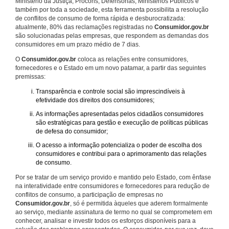
Ministério da Justiça, Procons, Defensorias, Ministérios Públicos e
também por toda a sociedade, esta ferramenta possibilita a resolução
de conflitos de consumo de forma rápida e desburocratizada:
atualmente, 80% das reclamações registradas no
Consumidor.gov.br
são solucionadas pelas empresas, que respondem as demandas dos
consumidores em um prazo médio de 7 dias.
O
Consumidor.gov.br
coloca as relações entre consumidores,
fornecedores e o Estado em um novo patamar, a partir das seguintes
premissas:
Transparência e controle social são imprescindíveis à
efetividade dos direitos dos consumidores;
As informações apresentadas pelos cidadãos consumidores
são estratégicas para gestão e execução de políticas públicas
de defesa do consumidor;
O acesso a informação potencializa o poder de escolha dos
consumidores e contribui para o aprimoramento das relações
de consumo.
Por se tratar de um serviço provido e mantido pelo Estado, com ênfase
na interatividade entre consumidores e fornecedores para redução de
conflitos de consumo, a participação de empresas no
Consumidor.gov.br
, só é permitida àqueles que aderem formalmente
ao serviço, mediante assinatura de termo no qual se comprometem em
conhecer, analisar e investir todos os esforços disponíveis para a