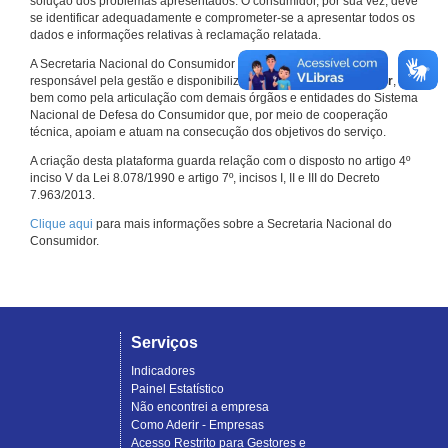
solução dos problemas apresentados. O consumidor, por sua vez, deve
se identificar adequadamente e comprometer-se a apresentar todos os
dados e informações relativas à reclamação relatada.
A Secretaria Nacional do Consumidor do Ministério da Justiça é a
responsável pela gestão e disponibilização do
Consumidor.gov.br
,
bem como pela articulação com demais órgãos e entidades do Sistema
Nacional de Defesa do Consumidor que, por meio de cooperação
técnica, apoiam e atuam na consecução dos objetivos do serviço.
A criação desta plataforma guarda relação com o disposto no artigo 4º
inciso V da Lei 8.078/1990 e artigo 7º, incisos I, II e III do Decreto
7.963/2013.
Clique aqui
para mais informações sobre a Secretaria Nacional do
Consumidor.
Serviços
Indicadores
Painel Estatístico
Não encontrei a empresa
Como Aderir - Empresas
Acesso Restrito para Gestores e