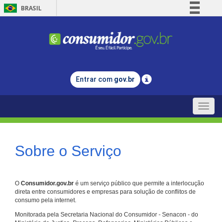
BRASIL
Simplifique!
Comunica BR
Participe
Acesso à informação
Entrar com
gov.br
Legislação
Canais
Toggle
naviga
Sobre o Serviço
O
Consumidor.gov.br
é um serviço público que permite a interlocução
direta entre consumidores e empresas para solução de conflitos de
consumo pela internet.
Monitorada pela Secretaria Nacional do Consumidor - Senacon - do