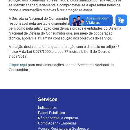
solução dos problemas apresentados. O consumidor, por sua vez, deve
se identificar adequadamente e comprometer-se a apresentar todos os
dados e informações relativas à reclamação relatada.
A Secretaria Nacional do Consumidor do Ministério da Justiça é a
responsável pela gestão e disponibilização do
Consumidor.gov.br
,
bem como pela articulação com demais órgãos e entidades do Sistema
Nacional de Defesa do Consumidor que, por meio de cooperação
técnica, apoiam e atuam na consecução dos objetivos do serviço.
A criação desta plataforma guarda relação com o disposto no artigo 4º
inciso V da Lei 8.078/1990 e artigo 7º, incisos I, II e III do Decreto
7.963/2013.
Clique aqui
para mais informações sobre a Secretaria Nacional do
Consumidor.
Serviços
Indicadores
Painel Estatístico
Não encontrei a empresa
Como Aderir - Empresas
Acesso Restrito para Gestores e