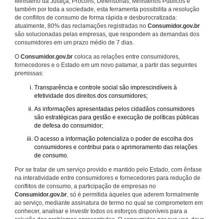
Ministério da Justiça, Procons, Defensorias, Ministérios Públicos e
também por toda a sociedade, esta ferramenta possibilita a resolução
de conflitos de consumo de forma rápida e desburocratizada:
atualmente, 80% das reclamações registradas no
Consumidor.gov.br
são solucionadas pelas empresas, que respondem as demandas dos
consumidores em um prazo médio de 7 dias.
O
Consumidor.gov.br
coloca as relações entre consumidores,
fornecedores e o Estado em um novo patamar, a partir das seguintes
premissas:
Transparência e controle social são imprescindíveis à
efetividade dos direitos dos consumidores;
As informações apresentadas pelos cidadãos consumidores
são estratégicas para gestão e execução de políticas públicas
de defesa do consumidor;
O acesso a informação potencializa o poder de escolha dos
consumidores e contribui para o aprimoramento das relações
de consumo.
Por se tratar de um serviço provido e mantido pelo Estado, com ênfase
na interatividade entre consumidores e fornecedores para redução de
conflitos de consumo, a participação de empresas no
Consumidor.gov.br
, só é permitida àqueles que aderem formalmente
ao serviço, mediante assinatura de termo no qual se comprometem em
conhecer, analisar e investir todos os esforços disponíveis para a