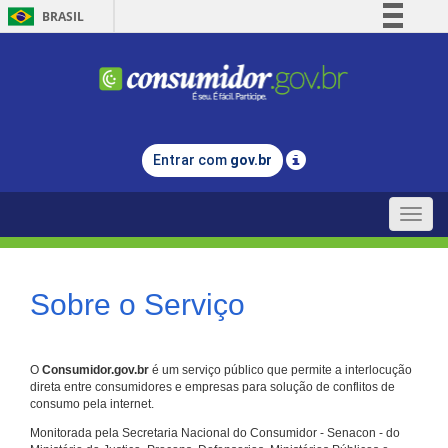
BRASIL
Simplifique!
Comunica BR
Participe
Acesso à informação
Entrar com
gov.br
Legislação
Canais
Toggle
naviga
Sobre o Serviço
O
Consumidor.gov.br
é um serviço público que permite a interlocução
direta entre consumidores e empresas para solução de conflitos de
consumo pela internet.
Monitorada pela Secretaria Nacional do Consumidor - Senacon - do