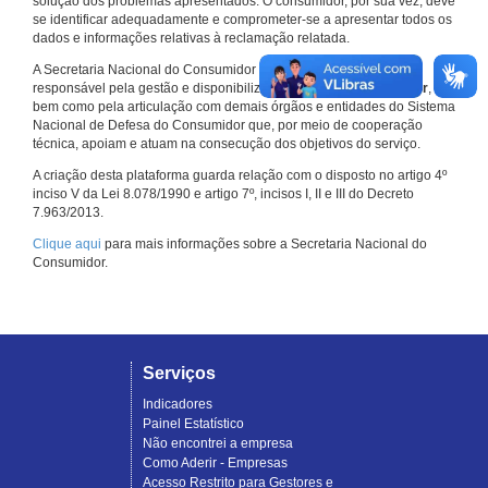
solução dos problemas apresentados. O consumidor, por sua vez, deve
se identificar adequadamente e comprometer-se a apresentar todos os
dados e informações relativas à reclamação relatada.
A Secretaria Nacional do Consumidor do Ministério da Justiça é a
responsável pela gestão e disponibilização do
Consumidor.gov.br
,
bem como pela articulação com demais órgãos e entidades do Sistema
Nacional de Defesa do Consumidor que, por meio de cooperação
técnica, apoiam e atuam na consecução dos objetivos do serviço.
A criação desta plataforma guarda relação com o disposto no artigo 4º
inciso V da Lei 8.078/1990 e artigo 7º, incisos I, II e III do Decreto
7.963/2013.
Clique aqui
para mais informações sobre a Secretaria Nacional do
Consumidor.
Serviços
Indicadores
Painel Estatístico
Não encontrei a empresa
Como Aderir - Empresas
Acesso Restrito para Gestores e