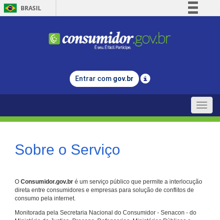
BRASIL
Simplifique!
Comunica BR
Participe
Acesso à informação
Entrar com
gov.br
Legislação
Canais
Toggle
naviga
Sobre o Serviço
O
Consumidor.gov.br
é um serviço público que permite a interlocução
direta entre consumidores e empresas para solução de conflitos de
consumo pela internet.
Monitorada pela Secretaria Nacional do Consumidor - Senacon - do