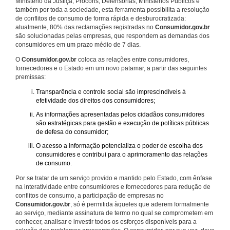
Ministério da Justiça, Procons, Defensorias, Ministérios Públicos e
também por toda a sociedade, esta ferramenta possibilita a resolução
de conflitos de consumo de forma rápida e desburocratizada:
atualmente, 80% das reclamações registradas no
Consumidor.gov.br
são solucionadas pelas empresas, que respondem as demandas dos
consumidores em um prazo médio de 7 dias.
O
Consumidor.gov.br
coloca as relações entre consumidores,
fornecedores e o Estado em um novo patamar, a partir das seguintes
premissas:
Transparência e controle social são imprescindíveis à
efetividade dos direitos dos consumidores;
As informações apresentadas pelos cidadãos consumidores
são estratégicas para gestão e execução de políticas públicas
de defesa do consumidor;
O acesso a informação potencializa o poder de escolha dos
consumidores e contribui para o aprimoramento das relações
de consumo.
Por se tratar de um serviço provido e mantido pelo Estado, com ênfase
na interatividade entre consumidores e fornecedores para redução de
conflitos de consumo, a participação de empresas no
Consumidor.gov.br
, só é permitida àqueles que aderem formalmente
ao serviço, mediante assinatura de termo no qual se comprometem em
conhecer, analisar e investir todos os esforços disponíveis para a