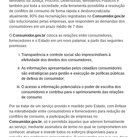
Ministério da Justiça, Procons, Defensorias, Ministérios Públicos e
também por toda a sociedade, esta ferramenta possibilita a resolução
de conflitos de consumo de forma rápida e desburocratizada:
atualmente, 80% das reclamações registradas no
Consumidor.gov.br
são solucionadas pelas empresas, que respondem as demandas dos
consumidores em um prazo médio de 7 dias.
O
Consumidor.gov.br
coloca as relações entre consumidores,
fornecedores e o Estado em um novo patamar, a partir das seguintes
premissas:
Transparência e controle social são imprescindíveis à
efetividade dos direitos dos consumidores;
As informações apresentadas pelos cidadãos consumidores
são estratégicas para gestão e execução de políticas públicas
de defesa do consumidor;
O acesso a informação potencializa o poder de escolha dos
consumidores e contribui para o aprimoramento das relações
de consumo.
Por se tratar de um serviço provido e mantido pelo Estado, com ênfase
na interatividade entre consumidores e fornecedores para redução de
conflitos de consumo, a participação de empresas no
Consumidor.gov.br
, só é permitida àqueles que aderem formalmente
ao serviço, mediante assinatura de termo no qual se comprometem em
conhecer, analisar e investir todos os esforços disponíveis para a