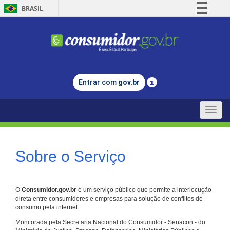
BRASIL
Simplifique!
Comunica BR
Participe
Acesso à informação
Entrar com
gov.br
Legislação
Canais
Toggle
naviga
Sobre o Serviço
O
Consumidor.gov.br
é um serviço público que permite a interlocução
direta entre consumidores e empresas para solução de conflitos de
consumo pela internet.
Monitorada pela Secretaria Nacional do Consumidor - Senacon - do