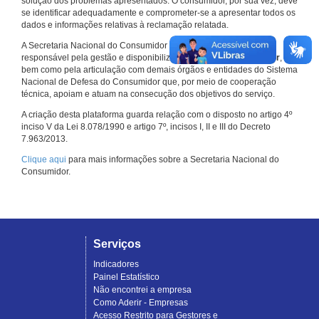
solução dos problemas apresentados. O consumidor, por sua vez, deve
se identificar adequadamente e comprometer-se a apresentar todos os
dados e informações relativas à reclamação relatada.
A Secretaria Nacional do Consumidor do Ministério da Justiça é a
responsável pela gestão e disponibilização do
Consumidor.gov.br
,
bem como pela articulação com demais órgãos e entidades do Sistema
Nacional de Defesa do Consumidor que, por meio de cooperação
técnica, apoiam e atuam na consecução dos objetivos do serviço.
A criação desta plataforma guarda relação com o disposto no artigo 4º
inciso V da Lei 8.078/1990 e artigo 7º, incisos I, II e III do Decreto
7.963/2013.
Clique aqui
para mais informações sobre a Secretaria Nacional do
Consumidor.
Serviços
Indicadores
Painel Estatístico
Não encontrei a empresa
Como Aderir - Empresas
Acesso Restrito para Gestores e