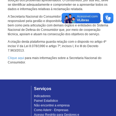
solução dos problemas apresentados. O consumidor, por sua vez, deve
se identificar adequadamente e comprometer-se a apresentar todos os
dados e informações relativas à reclamação relatada.
A Secretaria Nacional do Consumidor do Ministério da Justiça é a
responsável pela gestão e disponibilização do
Consumidor.gov.br
,
bem como pela articulação com demais órgãos e entidades do Sistema
Nacional de Defesa do Consumidor que, por meio de cooperação
técnica, apoiam e atuam na consecução dos objetivos do serviço.
A criação desta plataforma guarda relação com o disposto no artigo 4º
inciso V da Lei 8.078/1990 e artigo 7º, incisos I, II e III do Decreto
7.963/2013.
Clique aqui
para mais informações sobre a Secretaria Nacional do
Consumidor.
Serviços
Indicadores
Painel Estatístico
Não encontrei a empresa
Como Aderir - Empresas
Acesso Restrito para Gestores e