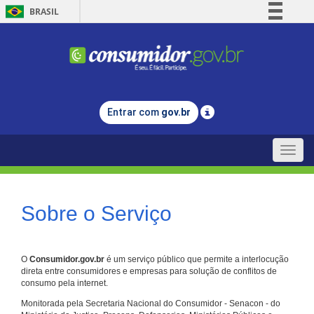
BRASIL
Simplifique!
Comunica BR
Participe
Acesso à informação
Entrar com
gov.br
Legislação
Canais
Toggle
naviga
Sobre o Serviço
O
Consumidor.gov.br
é um serviço público que permite a interlocução
direta entre consumidores e empresas para solução de conflitos de
consumo pela internet.
Monitorada pela Secretaria Nacional do Consumidor - Senacon - do