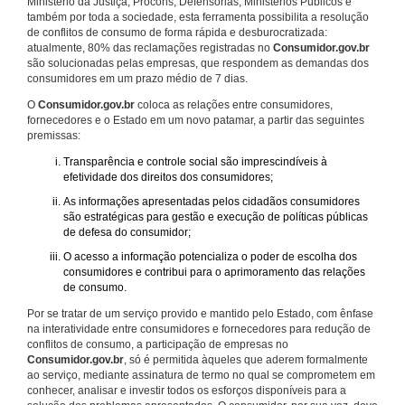
Ministério da Justiça, Procons, Defensorias, Ministérios Públicos e
também por toda a sociedade, esta ferramenta possibilita a resolução
de conflitos de consumo de forma rápida e desburocratizada:
atualmente, 80% das reclamações registradas no
Consumidor.gov.br
são solucionadas pelas empresas, que respondem as demandas dos
consumidores em um prazo médio de 7 dias.
O
Consumidor.gov.br
coloca as relações entre consumidores,
fornecedores e o Estado em um novo patamar, a partir das seguintes
premissas:
Transparência e controle social são imprescindíveis à
efetividade dos direitos dos consumidores;
As informações apresentadas pelos cidadãos consumidores
são estratégicas para gestão e execução de políticas públicas
de defesa do consumidor;
O acesso a informação potencializa o poder de escolha dos
consumidores e contribui para o aprimoramento das relações
de consumo.
Por se tratar de um serviço provido e mantido pelo Estado, com ênfase
na interatividade entre consumidores e fornecedores para redução de
conflitos de consumo, a participação de empresas no
Consumidor.gov.br
, só é permitida àqueles que aderem formalmente
ao serviço, mediante assinatura de termo no qual se comprometem em
conhecer, analisar e investir todos os esforços disponíveis para a