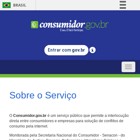
BRASIL
Simplifique!
Comunica BR
Participe
Acesso à informação
Entrar com
gov.br
Legislação
Canais
Toggle
naviga
Sobre o Serviço
O
Consumidor.gov.br
é um serviço público que permite a interlocução
direta entre consumidores e empresas para solução de conflitos de
consumo pela internet.
Monitorada pela Secretaria Nacional do Consumidor - Senacon - do