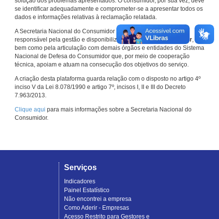
solução dos problemas apresentados. O consumidor, por sua vez, deve
se identificar adequadamente e comprometer-se a apresentar todos os
dados e informações relativas à reclamação relatada.
A Secretaria Nacional do Consumidor do Ministério da Justiça é a
responsável pela gestão e disponibilização do
Consumidor.gov.br
,
bem como pela articulação com demais órgãos e entidades do Sistema
Nacional de Defesa do Consumidor que, por meio de cooperação
técnica, apoiam e atuam na consecução dos objetivos do serviço.
A criação desta plataforma guarda relação com o disposto no artigo 4º
inciso V da Lei 8.078/1990 e artigo 7º, incisos I, II e III do Decreto
7.963/2013.
Clique aqui
para mais informações sobre a Secretaria Nacional do
Consumidor.
Serviços
Indicadores
Painel Estatístico
Não encontrei a empresa
Como Aderir - Empresas
Acesso Restrito para Gestores e