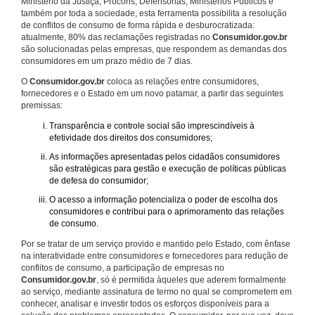
Ministério da Justiça, Procons, Defensorias, Ministérios Públicos e
também por toda a sociedade, esta ferramenta possibilita a resolução
de conflitos de consumo de forma rápida e desburocratizada:
atualmente, 80% das reclamações registradas no
Consumidor.gov.br
são solucionadas pelas empresas, que respondem as demandas dos
consumidores em um prazo médio de 7 dias.
O
Consumidor.gov.br
coloca as relações entre consumidores,
fornecedores e o Estado em um novo patamar, a partir das seguintes
premissas:
Transparência e controle social são imprescindíveis à
efetividade dos direitos dos consumidores;
As informações apresentadas pelos cidadãos consumidores
são estratégicas para gestão e execução de políticas públicas
de defesa do consumidor;
O acesso a informação potencializa o poder de escolha dos
consumidores e contribui para o aprimoramento das relações
de consumo.
Por se tratar de um serviço provido e mantido pelo Estado, com ênfase
na interatividade entre consumidores e fornecedores para redução de
conflitos de consumo, a participação de empresas no
Consumidor.gov.br
, só é permitida àqueles que aderem formalmente
ao serviço, mediante assinatura de termo no qual se comprometem em
conhecer, analisar e investir todos os esforços disponíveis para a