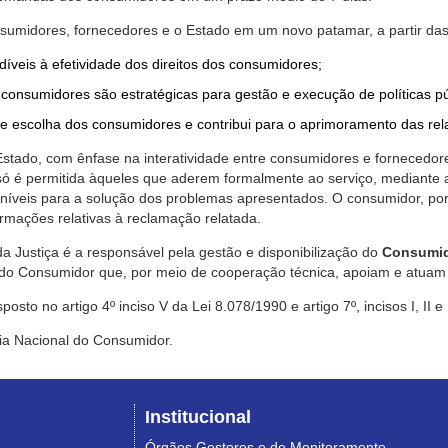
nsumidores, fornecedores e o Estado em um novo patamar, a partir das
díveis à efetividade dos direitos dos consumidores;
consumidores são estratégicas para gestão e execução de políticas p
de escolha dos consumidores e contribui para o aprimoramento das re
 Estado, com ênfase na interatividade entre consumidores e fornecedor
 só é permitida àqueles que aderem formalmente ao serviço, mediant
sponíveis para a solução dos problemas apresentados. O consumidor, po
rmações relativas à reclamação relatada.
a Justiça é a responsável pela gestão e disponibilização do
Consumid
do Consumidor que, por meio de cooperação técnica, apoiam e atuam 
sto no artigo 4º inciso V da Lei 8.078/1990 e artigo 7º, incisos I, II e
ia Nacional do Consumidor.
Institucional
Órgãos Gestores e de Monitoramento