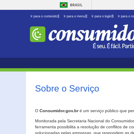
BRASIL
Ir para o conteúdo
1
Ir para o menu
2
Ir para o login
3
Ir para o r
Sobre o Serviço
O
Consumidor.gov.br
é um serviço público que per
Monitorada pela Secretaria Nacional do Consumidor 
ferramenta possibilita a resolução de conflitos de
solucionadas pelas empresas, que respondem as d