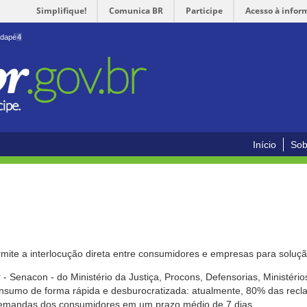
Simplifique!
Comunica BR
Participe
Acesso à infor
odapé
4
Início
Sob
mite a interlocução direta entre consumidores e empresas para solução
- Senacon - do Ministério da Justiça, Procons, Defensorias, Ministéri
 consumo de forma rápida e desburocratizada: atualmente, 80% das rec
emandas dos consumidores em um prazo médio de 7 dias.