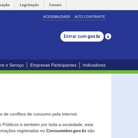
mação
Legislação
Canais
ACESSIBILIDADE
ALTO CONTRASTE
Entrar com
gov.br
re o Serviço
Empresas Participantes
Indicadores
 de conflitos de consumo pela internet.
os Públicos e também por toda a sociedade, esta
lamações registradas no
Consumidor.gov.br
são