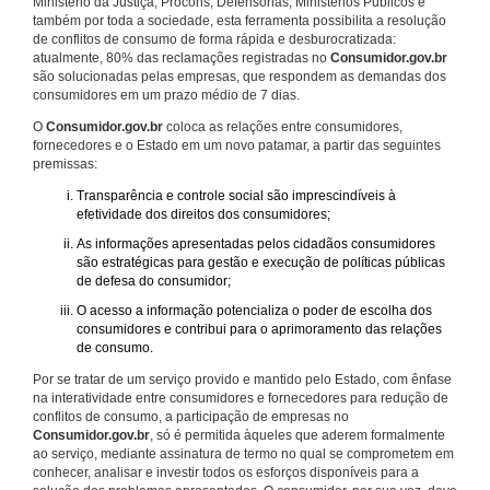
Ministério da Justiça, Procons, Defensorias, Ministérios Públicos e
também por toda a sociedade, esta ferramenta possibilita a resolução
de conflitos de consumo de forma rápida e desburocratizada:
atualmente, 80% das reclamações registradas no
Consumidor.gov.br
são solucionadas pelas empresas, que respondem as demandas dos
consumidores em um prazo médio de 7 dias.
O
Consumidor.gov.br
coloca as relações entre consumidores,
fornecedores e o Estado em um novo patamar, a partir das seguintes
premissas:
Transparência e controle social são imprescindíveis à
efetividade dos direitos dos consumidores;
As informações apresentadas pelos cidadãos consumidores
são estratégicas para gestão e execução de políticas públicas
de defesa do consumidor;
O acesso a informação potencializa o poder de escolha dos
consumidores e contribui para o aprimoramento das relações
de consumo.
Por se tratar de um serviço provido e mantido pelo Estado, com ênfase
na interatividade entre consumidores e fornecedores para redução de
conflitos de consumo, a participação de empresas no
Consumidor.gov.br
, só é permitida àqueles que aderem formalmente
ao serviço, mediante assinatura de termo no qual se comprometem em
conhecer, analisar e investir todos os esforços disponíveis para a