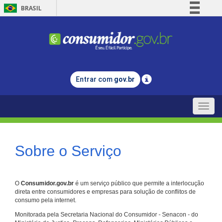
BRASIL
Simplifique!
Comunica BR
Participe
Acesso à informação
Entrar com
gov.br
Legislação
Canais
Toggle
naviga
Sobre o Serviço
O
Consumidor.gov.br
é um serviço público que permite a interlocução
direta entre consumidores e empresas para solução de conflitos de
consumo pela internet.
Monitorada pela Secretaria Nacional do Consumidor - Senacon - do