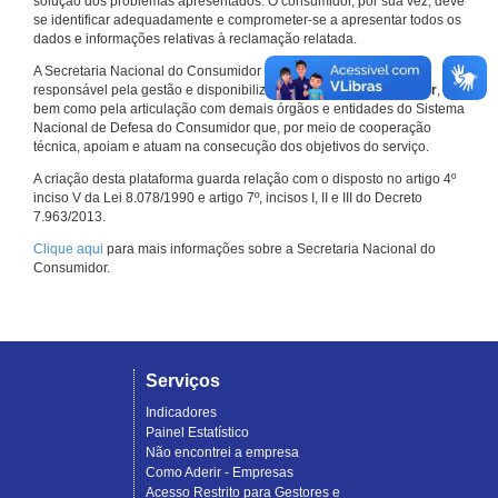
solução dos problemas apresentados. O consumidor, por sua vez, deve
se identificar adequadamente e comprometer-se a apresentar todos os
dados e informações relativas à reclamação relatada.
A Secretaria Nacional do Consumidor do Ministério da Justiça é a
responsável pela gestão e disponibilização do
Consumidor.gov.br
,
bem como pela articulação com demais órgãos e entidades do Sistema
Nacional de Defesa do Consumidor que, por meio de cooperação
técnica, apoiam e atuam na consecução dos objetivos do serviço.
A criação desta plataforma guarda relação com o disposto no artigo 4º
inciso V da Lei 8.078/1990 e artigo 7º, incisos I, II e III do Decreto
7.963/2013.
Clique aqui
para mais informações sobre a Secretaria Nacional do
Consumidor.
Serviços
Indicadores
Painel Estatístico
Não encontrei a empresa
Como Aderir - Empresas
Acesso Restrito para Gestores e