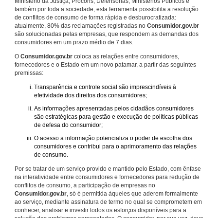
Ministério da Justiça, Procons, Defensorias, Ministérios Públicos e
também por toda a sociedade, esta ferramenta possibilita a resolução
de conflitos de consumo de forma rápida e desburocratizada:
atualmente, 80% das reclamações registradas no
Consumidor.gov.br
são solucionadas pelas empresas, que respondem as demandas dos
consumidores em um prazo médio de 7 dias.
O
Consumidor.gov.br
coloca as relações entre consumidores,
fornecedores e o Estado em um novo patamar, a partir das seguintes
premissas:
Transparência e controle social são imprescindíveis à
efetividade dos direitos dos consumidores;
As informações apresentadas pelos cidadãos consumidores
são estratégicas para gestão e execução de políticas públicas
de defesa do consumidor;
O acesso a informação potencializa o poder de escolha dos
consumidores e contribui para o aprimoramento das relações
de consumo.
Por se tratar de um serviço provido e mantido pelo Estado, com ênfase
na interatividade entre consumidores e fornecedores para redução de
conflitos de consumo, a participação de empresas no
Consumidor.gov.br
, só é permitida àqueles que aderem formalmente
ao serviço, mediante assinatura de termo no qual se comprometem em
conhecer, analisar e investir todos os esforços disponíveis para a