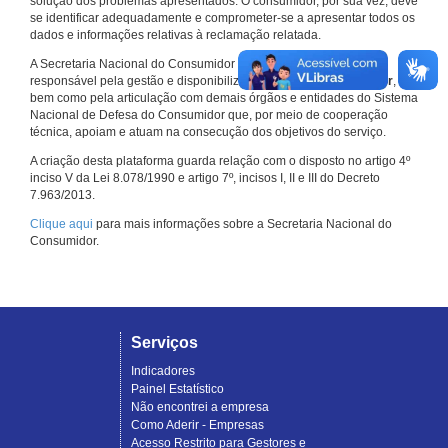
solução dos problemas apresentados. O consumidor, por sua vez, deve
se identificar adequadamente e comprometer-se a apresentar todos os
dados e informações relativas à reclamação relatada.
A Secretaria Nacional do Consumidor do Ministério da Justiça é a
responsável pela gestão e disponibilização do
Consumidor.gov.br
,
bem como pela articulação com demais órgãos e entidades do Sistema
Nacional de Defesa do Consumidor que, por meio de cooperação
técnica, apoiam e atuam na consecução dos objetivos do serviço.
A criação desta plataforma guarda relação com o disposto no artigo 4º
inciso V da Lei 8.078/1990 e artigo 7º, incisos I, II e III do Decreto
7.963/2013.
Clique aqui
para mais informações sobre a Secretaria Nacional do
Consumidor.
Serviços
Indicadores
Painel Estatístico
Não encontrei a empresa
Como Aderir - Empresas
Acesso Restrito para Gestores e