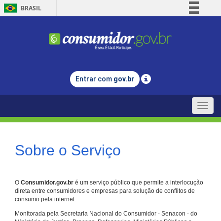
BRASIL
Simplifique!
Comunica BR
Participe
Acesso à informação
Entrar com
gov.br
Legislação
Canais
Toggle
naviga
Sobre o Serviço
O
Consumidor.gov.br
é um serviço público que permite a interlocução
direta entre consumidores e empresas para solução de conflitos de
consumo pela internet.
Monitorada pela Secretaria Nacional do Consumidor - Senacon - do