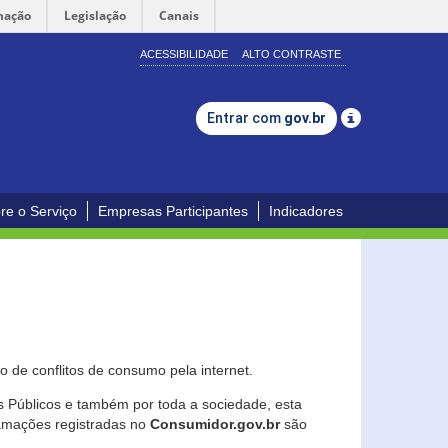
mação
Legislação
Canais
ACESSIBILIDADE
ALTO CONTRASTE
Entrar com
gov.br
re o Serviço
Empresas Participantes
Indicadores
 de conflitos de consumo pela internet.
os Públicos e também por toda a sociedade, esta
lamações registradas no
Consumidor.gov.br
são