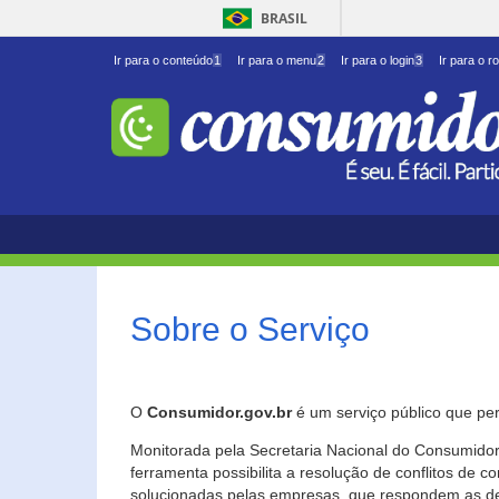
BRASIL
Ir para o conteúdo
1
Ir para o menu
2
Ir para o login
3
Ir para o r
Sobre o Serviço
O
Consumidor.gov.br
é um serviço público que per
Monitorada pela Secretaria Nacional do Consumidor 
ferramenta possibilita a resolução de conflitos de
solucionadas pelas empresas, que respondem as d