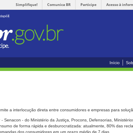
Simplifique!
Comunica BR
Participe
Acesso à infor
odapé
4
Início
Sob
mite a interlocução direta entre consumidores e empresas para solução
- Senacon - do Ministério da Justiça, Procons, Defensorias, Ministéri
 consumo de forma rápida e desburocratizada: atualmente, 80% das rec
emandas dos consumidores em um prazo médio de 7 dias.