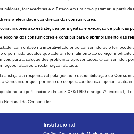
nsumidores, fornecedores e o Estado em um novo patamar, a partir das
díveis à efetividade dos direitos dos consumidores;
consumidores são estratégicas para gestão e execução de políticas p
de escolha dos consumidores e contribui para o aprimoramento das re
 Estado, com ênfase na interatividade entre consumidores e fornecedor
 só é permitida àqueles que aderem formalmente ao serviço, mediant
sponíveis para a solução dos problemas apresentados. O consumidor, po
rmações relativas à reclamação relatada.
a Justiça é a responsável pela gestão e disponibilização do
Consumid
do Consumidor que, por meio de cooperação técnica, apoiam e atuam 
sto no artigo 4º inciso V da Lei 8.078/1990 e artigo 7º, incisos I, II e
ia Nacional do Consumidor.
Institucional
Órgãos Gestores e de Monitoramento