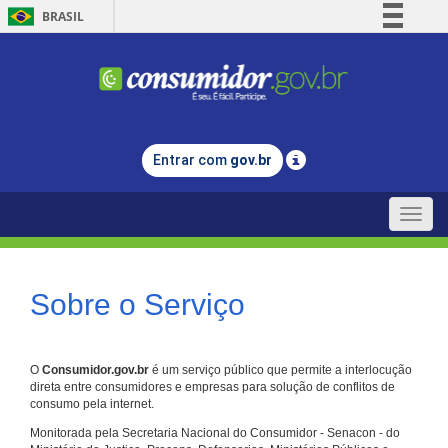
BRASIL
Simplifique!
Comunica BR
Participe
Acesso à informação
Entrar com
gov.br
Legislação
Canais
Toggle
naviga
Sobre o Serviço
O
Consumidor.gov.br
é um serviço público que permite a interlocução
direta entre consumidores e empresas para solução de conflitos de
consumo pela internet.
Monitorada pela Secretaria Nacional do Consumidor - Senacon - do