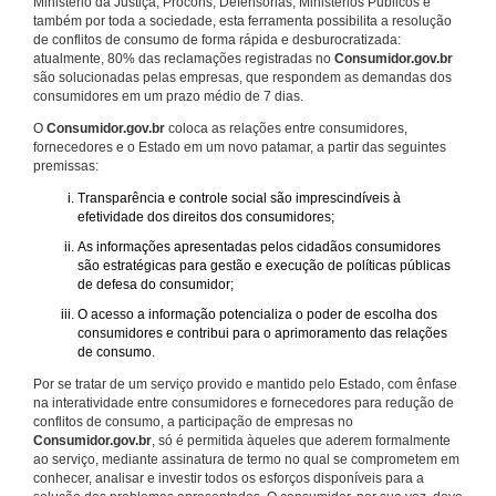
Ministério da Justiça, Procons, Defensorias, Ministérios Públicos e
também por toda a sociedade, esta ferramenta possibilita a resolução
de conflitos de consumo de forma rápida e desburocratizada:
atualmente, 80% das reclamações registradas no
Consumidor.gov.br
são solucionadas pelas empresas, que respondem as demandas dos
consumidores em um prazo médio de 7 dias.
O
Consumidor.gov.br
coloca as relações entre consumidores,
fornecedores e o Estado em um novo patamar, a partir das seguintes
premissas:
Transparência e controle social são imprescindíveis à
efetividade dos direitos dos consumidores;
As informações apresentadas pelos cidadãos consumidores
são estratégicas para gestão e execução de políticas públicas
de defesa do consumidor;
O acesso a informação potencializa o poder de escolha dos
consumidores e contribui para o aprimoramento das relações
de consumo.
Por se tratar de um serviço provido e mantido pelo Estado, com ênfase
na interatividade entre consumidores e fornecedores para redução de
conflitos de consumo, a participação de empresas no
Consumidor.gov.br
, só é permitida àqueles que aderem formalmente
ao serviço, mediante assinatura de termo no qual se comprometem em
conhecer, analisar e investir todos os esforços disponíveis para a