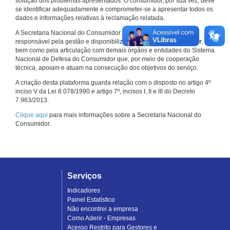
solução dos problemas apresentados. O consumidor, por sua vez, deve
se identificar adequadamente e comprometer-se a apresentar todos os
dados e informações relativas à reclamação relatada.
A Secretaria Nacional do Consumidor do Ministério da Justiça é a
responsável pela gestão e disponibilização do
Consumidor.gov.br
,
bem como pela articulação com demais órgãos e entidades do Sistema
Nacional de Defesa do Consumidor que, por meio de cooperação
técnica, apoiam e atuam na consecução dos objetivos do serviço.
A criação desta plataforma guarda relação com o disposto no artigo 4º
inciso V da Lei 8.078/1990 e artigo 7º, incisos I, II e III do Decreto
7.963/2013.
Clique aqui
para mais informações sobre a Secretaria Nacional do
Consumidor.
Serviços
Indicadores
Painel Estatístico
Não encontrei a empresa
Como Aderir - Empresas
Acesso Restrito para Gestores e