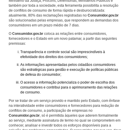
Ministério da Justiça, Procons, Defensorias, Ministérios Públicos e
também por toda a sociedade, esta ferramenta possibilita a resolução
de conflitos de consumo de forma rápida e desburocratizada:
atualmente, 80% das reclamações registradas no
Consumidor.gov.br
são solucionadas pelas empresas, que respondem as demandas dos
consumidores em um prazo médio de 7 dias.
O
Consumidor.gov.br
coloca as relações entre consumidores,
fornecedores e o Estado em um novo patamar, a partir das seguintes
premissas:
Transparência e controle social são imprescindíveis à
efetividade dos direitos dos consumidores;
As informações apresentadas pelos cidadãos consumidores
são estratégicas para gestão e execução de políticas públicas
de defesa do consumidor;
O acesso a informação potencializa o poder de escolha dos
consumidores e contribui para o aprimoramento das relações
de consumo.
Por se tratar de um serviço provido e mantido pelo Estado, com ênfase
na interatividade entre consumidores e fornecedores para redução de
conflitos de consumo, a participação de empresas no
Consumidor.gov.br
, só é permitida àqueles que aderem formalmente
ao serviço, mediante assinatura de termo no qual se comprometem em
conhecer, analisar e investir todos os esforços disponíveis para a