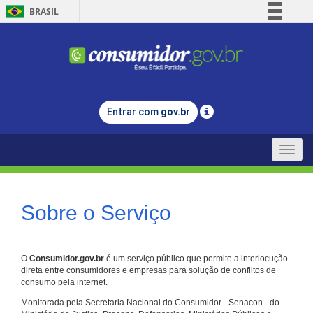
BRASIL
Simplifique!
Comunica BR
Participe
Acesso à informação
Entrar com
gov.br
Legislação
Canais
Toggle
naviga
Sobre o Serviço
O
Consumidor.gov.br
é um serviço público que permite a interlocução
direta entre consumidores e empresas para solução de conflitos de
consumo pela internet.
Monitorada pela Secretaria Nacional do Consumidor - Senacon - do