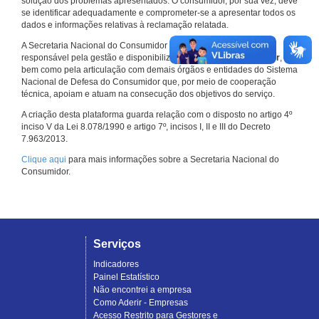
solução dos problemas apresentados. O consumidor, por sua vez, deve
se identificar adequadamente e comprometer-se a apresentar todos os
dados e informações relativas à reclamação relatada.
A Secretaria Nacional do Consumidor do Ministério da Justiça é a
responsável pela gestão e disponibilização do
Consumidor.gov.br
,
bem como pela articulação com demais órgãos e entidades do Sistema
Nacional de Defesa do Consumidor que, por meio de cooperação
técnica, apoiam e atuam na consecução dos objetivos do serviço.
A criação desta plataforma guarda relação com o disposto no artigo 4º
inciso V da Lei 8.078/1990 e artigo 7º, incisos I, II e III do Decreto
7.963/2013.
Clique aqui
para mais informações sobre a Secretaria Nacional do
Consumidor.
Serviços
Indicadores
Painel Estatístico
Não encontrei a empresa
Como Aderir - Empresas
Acesso Restrito para Gestores e