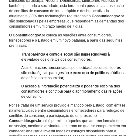
Ministério da Justiça, Procons, Defensorias, Ministérios Públicos e
também por toda a sociedade, esta ferramenta possibilita a resolução
de conflitos de consumo de forma rápida e desburocratizada:
atualmente, 80% das reclamações registradas no
Consumidor.gov.br
são solucionadas pelas empresas, que respondem as demandas dos
consumidores em um prazo médio de 7 dias.
O
Consumidor.gov.br
coloca as relações entre consumidores,
fornecedores e o Estado em um novo patamar, a partir das seguintes
premissas:
Transparência e controle social são imprescindíveis à
efetividade dos direitos dos consumidores;
As informações apresentadas pelos cidadãos consumidores
são estratégicas para gestão e execução de políticas públicas
de defesa do consumidor;
O acesso a informação potencializa o poder de escolha dos
consumidores e contribui para o aprimoramento das relações
de consumo.
Por se tratar de um serviço provido e mantido pelo Estado, com ênfase
na interatividade entre consumidores e fornecedores para redução de
conflitos de consumo, a participação de empresas no
Consumidor.gov.br
, só é permitida àqueles que aderem formalmente
ao serviço, mediante assinatura de termo no qual se comprometem em
conhecer, analisar e investir todos os esforços disponíveis para a