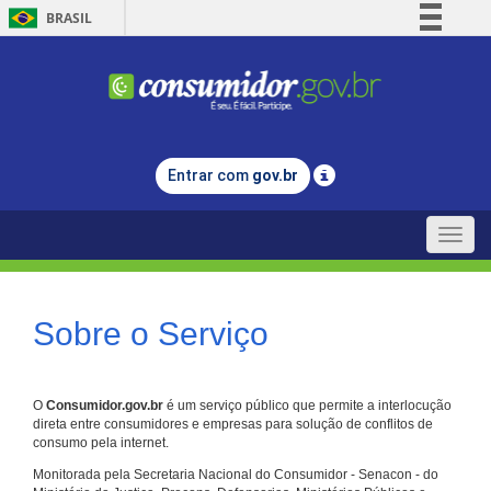
BRASIL
Simplifique!
Comunica BR
Participe
Acesso à informação
Entrar com
gov.br
Legislação
Canais
Toggle
naviga
Sobre o Serviço
O
Consumidor.gov.br
é um serviço público que permite a interlocução
direta entre consumidores e empresas para solução de conflitos de
consumo pela internet.
Monitorada pela Secretaria Nacional do Consumidor - Senacon - do