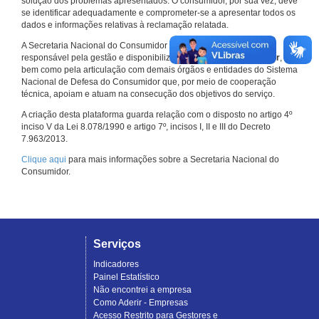
solução dos problemas apresentados. O consumidor, por sua vez, deve
se identificar adequadamente e comprometer-se a apresentar todos os
dados e informações relativas à reclamação relatada.
A Secretaria Nacional do Consumidor do Ministério da Justiça é a
responsável pela gestão e disponibilização do
Consumidor.gov.br
,
bem como pela articulação com demais órgãos e entidades do Sistema
Nacional de Defesa do Consumidor que, por meio de cooperação
técnica, apoiam e atuam na consecução dos objetivos do serviço.
A criação desta plataforma guarda relação com o disposto no artigo 4º
inciso V da Lei 8.078/1990 e artigo 7º, incisos I, II e III do Decreto
7.963/2013.
Clique aqui
para mais informações sobre a Secretaria Nacional do
Consumidor.
Serviços
Indicadores
Painel Estatístico
Não encontrei a empresa
Como Aderir - Empresas
Acesso Restrito para Gestores e