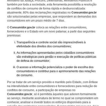
Ministério da Justiça, Procons, Defensorias, Ministérios Públicos e
também por toda a sociedade, esta ferramenta possibilita a resolução
de conflitos de consumo de forma rápida e desburocratizada:
atualmente, 80% das reclamações registradas no
Consumidor.gov.br
são solucionadas pelas empresas, que respondem as demandas dos
consumidores em um prazo médio de 7 dias.
O
Consumidor.gov.br
coloca as relações entre consumidores,
fornecedores e o Estado em um novo patamar, a partir das seguintes
premissas:
Transparência e controle social são imprescindíveis à
efetividade dos direitos dos consumidores;
As informações apresentadas pelos cidadãos consumidores
são estratégicas para gestão e execução de políticas públicas
de defesa do consumidor;
O acesso a informação potencializa o poder de escolha dos
consumidores e contribui para o aprimoramento das relações
de consumo.
Por se tratar de um serviço provido e mantido pelo Estado, com ênfase
na interatividade entre consumidores e fornecedores para redução de
conflitos de consumo, a participação de empresas no
Consumidor.gov.br
, só é permitida àqueles que aderem formalmente
ao serviço, mediante assinatura de termo no qual se comprometem em
conhecer, analisar e investir todos os esforços disponíveis para a