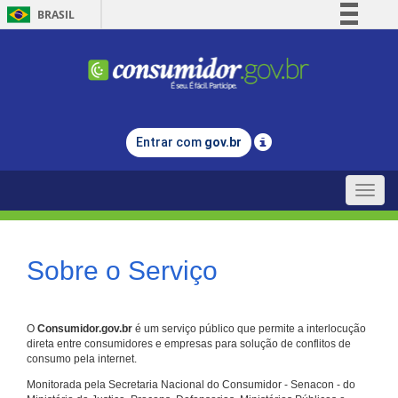
BRASIL
Simplifique!
Comunica BR
Participe
Acesso à informação
Entrar com
gov.br
Legislação
Canais
Toggle
naviga
Sobre o Serviço
O
Consumidor.gov.br
é um serviço público que permite a interlocução
direta entre consumidores e empresas para solução de conflitos de
consumo pela internet.
Monitorada pela Secretaria Nacional do Consumidor - Senacon - do