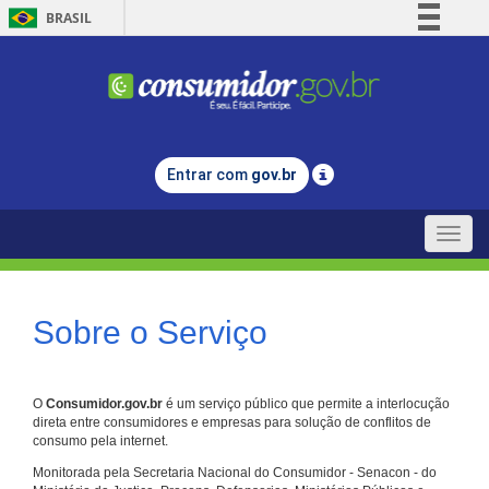
BRASIL
Simplifique!
Comunica BR
Participe
Acesso à informação
Entrar com
gov.br
Legislação
Canais
Toggle
naviga
Sobre o Serviço
O
Consumidor.gov.br
é um serviço público que permite a interlocução
direta entre consumidores e empresas para solução de conflitos de
consumo pela internet.
Monitorada pela Secretaria Nacional do Consumidor - Senacon - do