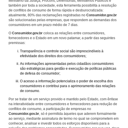
Ministério da Justiça, Procons, Defensorias, Ministérios Públicos e
também por toda a sociedade, esta ferramenta possibilita a resolução
de conflitos de consumo de forma rápida e desburocratizada:
atualmente, 80% das reclamações registradas no
Consumidor.gov.br
são solucionadas pelas empresas, que respondem as demandas dos
consumidores em um prazo médio de 7 dias.
O
Consumidor.gov.br
coloca as relações entre consumidores,
fornecedores e o Estado em um novo patamar, a partir das seguintes
premissas:
Transparência e controle social são imprescindíveis à
efetividade dos direitos dos consumidores;
As informações apresentadas pelos cidadãos consumidores
são estratégicas para gestão e execução de políticas públicas
de defesa do consumidor;
O acesso a informação potencializa o poder de escolha dos
consumidores e contribui para o aprimoramento das relações
de consumo.
Por se tratar de um serviço provido e mantido pelo Estado, com ênfase
na interatividade entre consumidores e fornecedores para redução de
conflitos de consumo, a participação de empresas no
Consumidor.gov.br
, só é permitida àqueles que aderem formalmente
ao serviço, mediante assinatura de termo no qual se comprometem em
conhecer, analisar e investir todos os esforços disponíveis para a