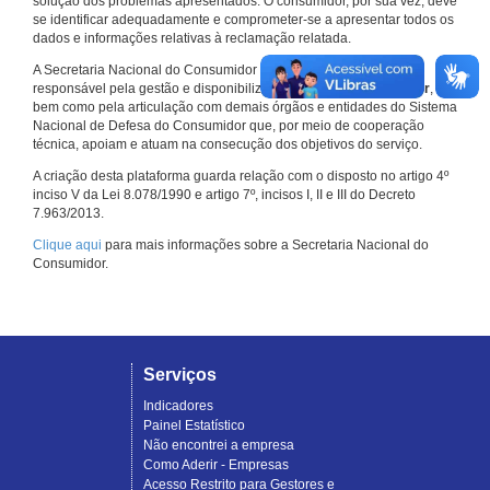
solução dos problemas apresentados. O consumidor, por sua vez, deve
se identificar adequadamente e comprometer-se a apresentar todos os
dados e informações relativas à reclamação relatada.
A Secretaria Nacional do Consumidor do Ministério da Justiça é a
responsável pela gestão e disponibilização do
Consumidor.gov.br
,
bem como pela articulação com demais órgãos e entidades do Sistema
Nacional de Defesa do Consumidor que, por meio de cooperação
técnica, apoiam e atuam na consecução dos objetivos do serviço.
A criação desta plataforma guarda relação com o disposto no artigo 4º
inciso V da Lei 8.078/1990 e artigo 7º, incisos I, II e III do Decreto
7.963/2013.
Clique aqui
para mais informações sobre a Secretaria Nacional do
Consumidor.
Serviços
Indicadores
Painel Estatístico
Não encontrei a empresa
Como Aderir - Empresas
Acesso Restrito para Gestores e