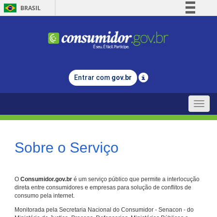
BRASIL
Simplifique!
Comunica BR
Participe
Acesso à informação
Entrar com
gov.br
Legislação
Canais
Toggle
naviga
Sobre o Serviço
O
Consumidor.gov.br
é um serviço público que permite a interlocução
direta entre consumidores e empresas para solução de conflitos de
consumo pela internet.
Monitorada pela Secretaria Nacional do Consumidor - Senacon - do