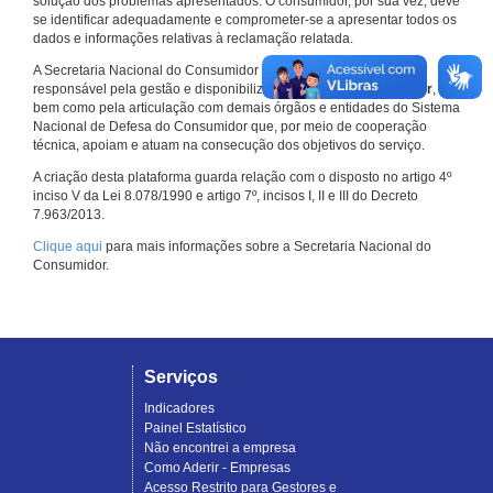
solução dos problemas apresentados. O consumidor, por sua vez, deve
se identificar adequadamente e comprometer-se a apresentar todos os
dados e informações relativas à reclamação relatada.
A Secretaria Nacional do Consumidor do Ministério da Justiça é a
responsável pela gestão e disponibilização do
Consumidor.gov.br
,
bem como pela articulação com demais órgãos e entidades do Sistema
Nacional de Defesa do Consumidor que, por meio de cooperação
técnica, apoiam e atuam na consecução dos objetivos do serviço.
A criação desta plataforma guarda relação com o disposto no artigo 4º
inciso V da Lei 8.078/1990 e artigo 7º, incisos I, II e III do Decreto
7.963/2013.
Clique aqui
para mais informações sobre a Secretaria Nacional do
Consumidor.
Serviços
Indicadores
Painel Estatístico
Não encontrei a empresa
Como Aderir - Empresas
Acesso Restrito para Gestores e