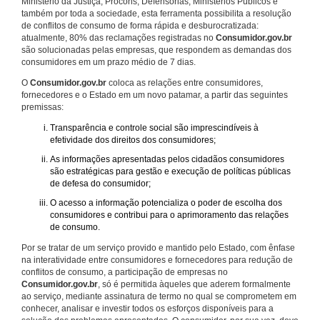
Ministério da Justiça, Procons, Defensorias, Ministérios Públicos e
também por toda a sociedade, esta ferramenta possibilita a resolução
de conflitos de consumo de forma rápida e desburocratizada:
atualmente, 80% das reclamações registradas no
Consumidor.gov.br
são solucionadas pelas empresas, que respondem as demandas dos
consumidores em um prazo médio de 7 dias.
O
Consumidor.gov.br
coloca as relações entre consumidores,
fornecedores e o Estado em um novo patamar, a partir das seguintes
premissas:
Transparência e controle social são imprescindíveis à
efetividade dos direitos dos consumidores;
As informações apresentadas pelos cidadãos consumidores
são estratégicas para gestão e execução de políticas públicas
de defesa do consumidor;
O acesso a informação potencializa o poder de escolha dos
consumidores e contribui para o aprimoramento das relações
de consumo.
Por se tratar de um serviço provido e mantido pelo Estado, com ênfase
na interatividade entre consumidores e fornecedores para redução de
conflitos de consumo, a participação de empresas no
Consumidor.gov.br
, só é permitida àqueles que aderem formalmente
ao serviço, mediante assinatura de termo no qual se comprometem em
conhecer, analisar e investir todos os esforços disponíveis para a