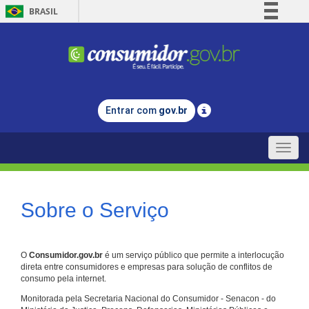
BRASIL
Simplifique!
Comunica BR
Participe
Acesso à informação
Entrar com
gov.br
Legislação
Canais
Toggle
naviga
Sobre o Serviço
O
Consumidor.gov.br
é um serviço público que permite a interlocução
direta entre consumidores e empresas para solução de conflitos de
consumo pela internet.
Monitorada pela Secretaria Nacional do Consumidor - Senacon - do