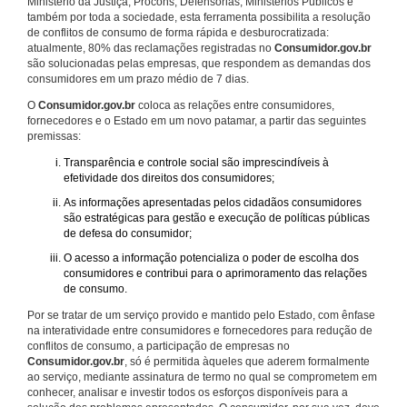
Ministério da Justiça, Procons, Defensorias, Ministérios Públicos e
também por toda a sociedade, esta ferramenta possibilita a resolução
de conflitos de consumo de forma rápida e desburocratizada:
atualmente, 80% das reclamações registradas no
Consumidor.gov.br
são solucionadas pelas empresas, que respondem as demandas dos
consumidores em um prazo médio de 7 dias.
O
Consumidor.gov.br
coloca as relações entre consumidores,
fornecedores e o Estado em um novo patamar, a partir das seguintes
premissas:
Transparência e controle social são imprescindíveis à
efetividade dos direitos dos consumidores;
As informações apresentadas pelos cidadãos consumidores
são estratégicas para gestão e execução de políticas públicas
de defesa do consumidor;
O acesso a informação potencializa o poder de escolha dos
consumidores e contribui para o aprimoramento das relações
de consumo.
Por se tratar de um serviço provido e mantido pelo Estado, com ênfase
na interatividade entre consumidores e fornecedores para redução de
conflitos de consumo, a participação de empresas no
Consumidor.gov.br
, só é permitida àqueles que aderem formalmente
ao serviço, mediante assinatura de termo no qual se comprometem em
conhecer, analisar e investir todos os esforços disponíveis para a