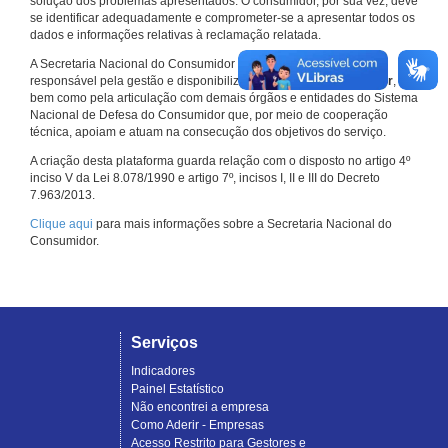
solução dos problemas apresentados. O consumidor, por sua vez, deve
se identificar adequadamente e comprometer-se a apresentar todos os
dados e informações relativas à reclamação relatada.
A Secretaria Nacional do Consumidor do Ministério da Justiça é a
responsável pela gestão e disponibilização do
Consumidor.gov.br
,
bem como pela articulação com demais órgãos e entidades do Sistema
Nacional de Defesa do Consumidor que, por meio de cooperação
técnica, apoiam e atuam na consecução dos objetivos do serviço.
A criação desta plataforma guarda relação com o disposto no artigo 4º
inciso V da Lei 8.078/1990 e artigo 7º, incisos I, II e III do Decreto
7.963/2013.
Clique aqui
para mais informações sobre a Secretaria Nacional do
Consumidor.
Serviços
Indicadores
Painel Estatístico
Não encontrei a empresa
Como Aderir - Empresas
Acesso Restrito para Gestores e