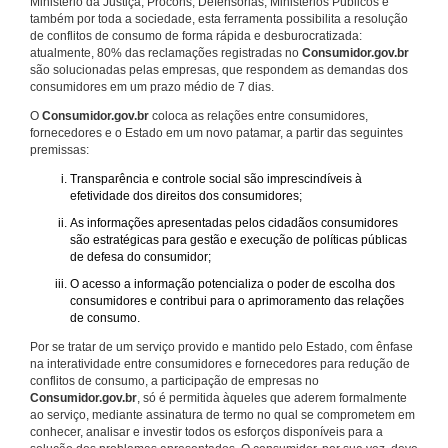
Ministério da Justiça, Procons, Defensorias, Ministérios Públicos e
também por toda a sociedade, esta ferramenta possibilita a resolução
de conflitos de consumo de forma rápida e desburocratizada:
atualmente, 80% das reclamações registradas no
Consumidor.gov.br
são solucionadas pelas empresas, que respondem as demandas dos
consumidores em um prazo médio de 7 dias.
O
Consumidor.gov.br
coloca as relações entre consumidores,
fornecedores e o Estado em um novo patamar, a partir das seguintes
premissas:
Transparência e controle social são imprescindíveis à
efetividade dos direitos dos consumidores;
As informações apresentadas pelos cidadãos consumidores
são estratégicas para gestão e execução de políticas públicas
de defesa do consumidor;
O acesso a informação potencializa o poder de escolha dos
consumidores e contribui para o aprimoramento das relações
de consumo.
Por se tratar de um serviço provido e mantido pelo Estado, com ênfase
na interatividade entre consumidores e fornecedores para redução de
conflitos de consumo, a participação de empresas no
Consumidor.gov.br
, só é permitida àqueles que aderem formalmente
ao serviço, mediante assinatura de termo no qual se comprometem em
conhecer, analisar e investir todos os esforços disponíveis para a