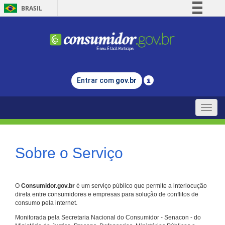
BRASIL
Simplifique!
Comunica BR
Participe
Acesso à informação
Entrar com
gov.br
Legislação
Canais
Toggle
naviga
Sobre o Serviço
O
Consumidor.gov.br
é um serviço público que permite a interlocução
direta entre consumidores e empresas para solução de conflitos de
consumo pela internet.
Monitorada pela Secretaria Nacional do Consumidor - Senacon - do