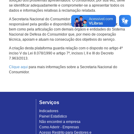
solução dos problemas apresentados. O consumidor, por sua vez, deve
se identificar adequadamente e comprometer-se a apresentar todos os
dados e informações relativas à reclamação relatada.
A Secretaria Nacional do Consumidor do Ministério da Justiça é a
responsável pela gestão e disponibilização do
Consumidor.gov.br
,
bem como pela articulação com demais órgãos e entidades do Sistema
Nacional de Defesa do Consumidor que, por meio de cooperação
técnica, apoiam e atuam na consecução dos objetivos do serviço.
A criação desta plataforma guarda relação com o disposto no artigo 4º
inciso V da Lei 8.078/1990 e artigo 7º, incisos I, II e III do Decreto
7.963/2013.
Clique aqui
para mais informações sobre a Secretaria Nacional do
Consumidor.
Serviços
Indicadores
Painel Estatístico
Não encontrei a empresa
Como Aderir - Empresas
Acesso Restrito para Gestores e