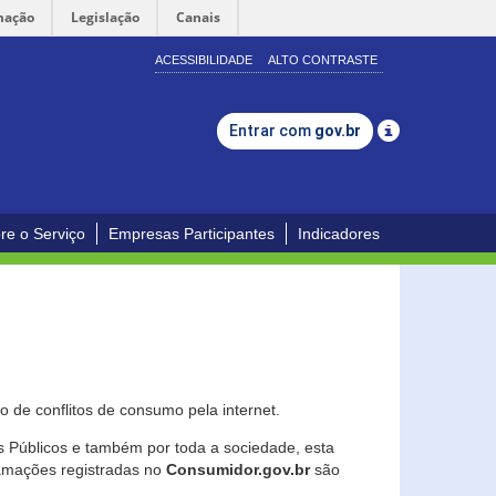
mação
Legislação
Canais
ACESSIBILIDADE
ALTO CONTRASTE
Entrar com
gov.br
re o Serviço
Empresas Participantes
Indicadores
 de conflitos de consumo pela internet.
os Públicos e também por toda a sociedade, esta
lamações registradas no
Consumidor.gov.br
são