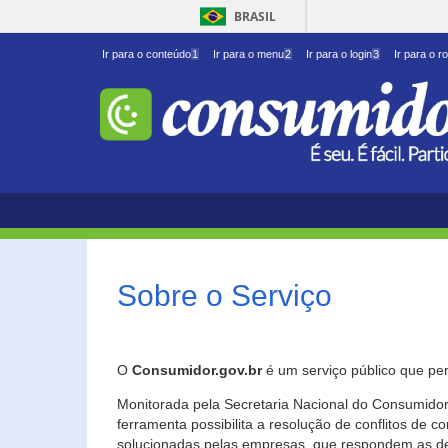
BRASIL
Ir para o conteúdo
1
Ir para o menu
2
Ir para o login
3
Ir para o r
Sobre o Serviço
O
Consumidor.gov.br
é um serviço público que per
Monitorada pela Secretaria Nacional do Consumidor 
ferramenta possibilita a resolução de conflitos de
solucionadas pelas empresas, que respondem as d