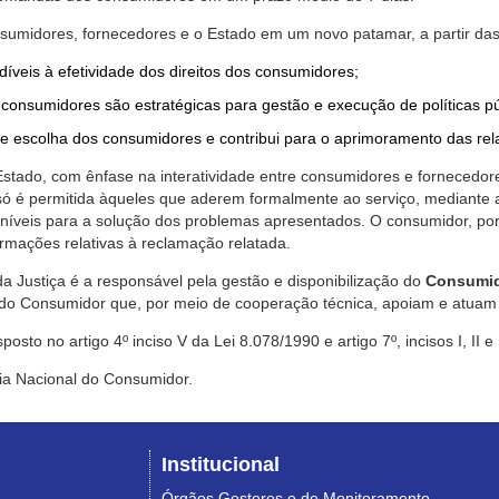
nsumidores, fornecedores e o Estado em um novo patamar, a partir das
díveis à efetividade dos direitos dos consumidores;
consumidores são estratégicas para gestão e execução de políticas p
de escolha dos consumidores e contribui para o aprimoramento das re
 Estado, com ênfase na interatividade entre consumidores e fornecedor
 só é permitida àqueles que aderem formalmente ao serviço, mediant
sponíveis para a solução dos problemas apresentados. O consumidor, po
rmações relativas à reclamação relatada.
a Justiça é a responsável pela gestão e disponibilização do
Consumid
do Consumidor que, por meio de cooperação técnica, apoiam e atuam 
sto no artigo 4º inciso V da Lei 8.078/1990 e artigo 7º, incisos I, II e
ia Nacional do Consumidor.
Institucional
Órgãos Gestores e de Monitoramento