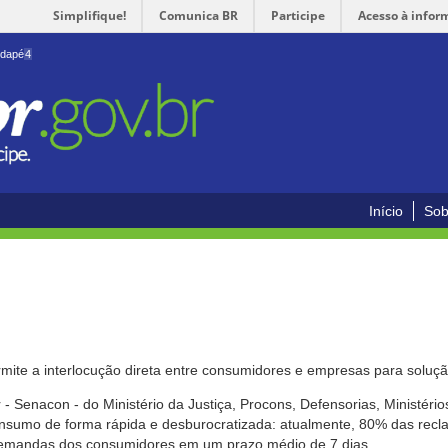
Simplifique!
Comunica BR
Participe
Acesso à infor
odapé
4
Início
Sob
mite a interlocução direta entre consumidores e empresas para solução
- Senacon - do Ministério da Justiça, Procons, Defensorias, Ministéri
 consumo de forma rápida e desburocratizada: atualmente, 80% das rec
emandas dos consumidores em um prazo médio de 7 dias.