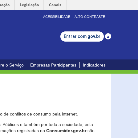
mação
Legislação
Canais
ACESSIBILIDADE
ALTO CONTRASTE
Entrar com
gov.br
re o Serviço
Empresas Participantes
Indicadores
 de conflitos de consumo pela internet.
os Públicos e também por toda a sociedade, esta
lamações registradas no
Consumidor.gov.br
são