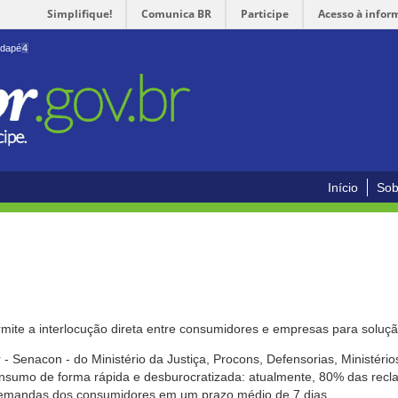
Simplifique!
Comunica BR
Participe
Acesso à infor
odapé
4
Início
Sob
mite a interlocução direta entre consumidores e empresas para solução
- Senacon - do Ministério da Justiça, Procons, Defensorias, Ministéri
 consumo de forma rápida e desburocratizada: atualmente, 80% das rec
emandas dos consumidores em um prazo médio de 7 dias.