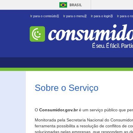
BRASIL
Ir para o conteúdo
1
Ir para o menu
2
Ir para o login
3
Ir para o r
Sobre o Serviço
O
Consumidor.gov.br
é um serviço público que per
Monitorada pela Secretaria Nacional do Consumidor 
ferramenta possibilita a resolução de conflitos de
solucionadas pelas empresas, que respondem as d