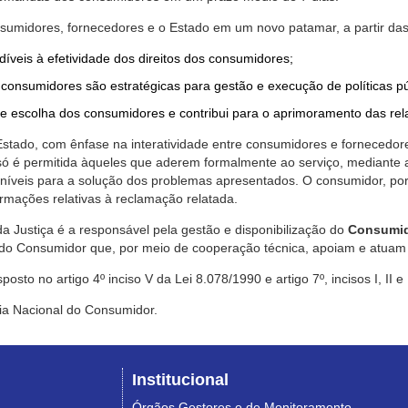
nsumidores, fornecedores e o Estado em um novo patamar, a partir das
díveis à efetividade dos direitos dos consumidores;
consumidores são estratégicas para gestão e execução de políticas p
de escolha dos consumidores e contribui para o aprimoramento das re
 Estado, com ênfase na interatividade entre consumidores e fornecedor
 só é permitida àqueles que aderem formalmente ao serviço, mediant
sponíveis para a solução dos problemas apresentados. O consumidor, po
rmações relativas à reclamação relatada.
a Justiça é a responsável pela gestão e disponibilização do
Consumid
do Consumidor que, por meio de cooperação técnica, apoiam e atuam 
sto no artigo 4º inciso V da Lei 8.078/1990 e artigo 7º, incisos I, II e
ia Nacional do Consumidor.
Institucional
Órgãos Gestores e de Monitoramento