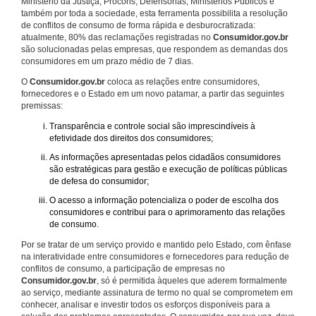
Ministério da Justiça, Procons, Defensorias, Ministérios Públicos e
também por toda a sociedade, esta ferramenta possibilita a resolução
de conflitos de consumo de forma rápida e desburocratizada:
atualmente, 80% das reclamações registradas no
Consumidor.gov.br
são solucionadas pelas empresas, que respondem as demandas dos
consumidores em um prazo médio de 7 dias.
O
Consumidor.gov.br
coloca as relações entre consumidores,
fornecedores e o Estado em um novo patamar, a partir das seguintes
premissas:
Transparência e controle social são imprescindíveis à
efetividade dos direitos dos consumidores;
As informações apresentadas pelos cidadãos consumidores
são estratégicas para gestão e execução de políticas públicas
de defesa do consumidor;
O acesso a informação potencializa o poder de escolha dos
consumidores e contribui para o aprimoramento das relações
de consumo.
Por se tratar de um serviço provido e mantido pelo Estado, com ênfase
na interatividade entre consumidores e fornecedores para redução de
conflitos de consumo, a participação de empresas no
Consumidor.gov.br
, só é permitida àqueles que aderem formalmente
ao serviço, mediante assinatura de termo no qual se comprometem em
conhecer, analisar e investir todos os esforços disponíveis para a