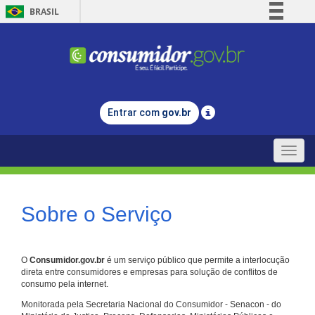
BRASIL
Simplifique!
Comunica BR
Participe
Acesso à informação
Entrar com
gov.br
Legislação
Canais
Toggle
naviga
Sobre o Serviço
O
Consumidor.gov.br
é um serviço público que permite a interlocução
direta entre consumidores e empresas para solução de conflitos de
consumo pela internet.
Monitorada pela Secretaria Nacional do Consumidor - Senacon - do