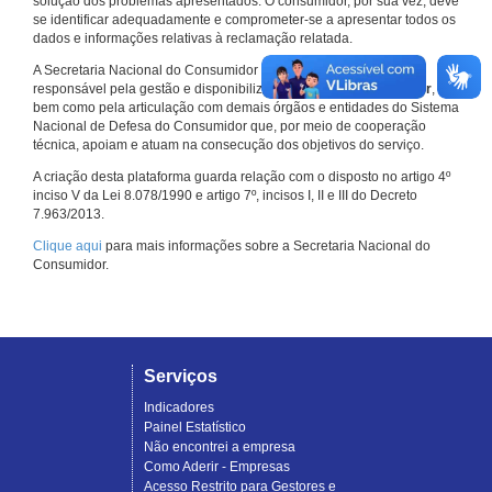
solução dos problemas apresentados. O consumidor, por sua vez, deve
se identificar adequadamente e comprometer-se a apresentar todos os
dados e informações relativas à reclamação relatada.
A Secretaria Nacional do Consumidor do Ministério da Justiça é a
responsável pela gestão e disponibilização do
Consumidor.gov.br
,
bem como pela articulação com demais órgãos e entidades do Sistema
Nacional de Defesa do Consumidor que, por meio de cooperação
técnica, apoiam e atuam na consecução dos objetivos do serviço.
A criação desta plataforma guarda relação com o disposto no artigo 4º
inciso V da Lei 8.078/1990 e artigo 7º, incisos I, II e III do Decreto
7.963/2013.
Clique aqui
para mais informações sobre a Secretaria Nacional do
Consumidor.
Serviços
Indicadores
Painel Estatístico
Não encontrei a empresa
Como Aderir - Empresas
Acesso Restrito para Gestores e