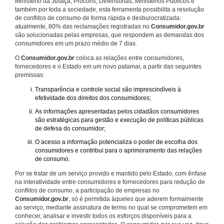
Ministério da Justiça, Procons, Defensorias, Ministérios Públicos e
também por toda a sociedade, esta ferramenta possibilita a resolução
de conflitos de consumo de forma rápida e desburocratizada:
atualmente, 80% das reclamações registradas no
Consumidor.gov.br
são solucionadas pelas empresas, que respondem as demandas dos
consumidores em um prazo médio de 7 dias.
O
Consumidor.gov.br
coloca as relações entre consumidores,
fornecedores e o Estado em um novo patamar, a partir das seguintes
premissas:
Transparência e controle social são imprescindíveis à
efetividade dos direitos dos consumidores;
As informações apresentadas pelos cidadãos consumidores
são estratégicas para gestão e execução de políticas públicas
de defesa do consumidor;
O acesso a informação potencializa o poder de escolha dos
consumidores e contribui para o aprimoramento das relações
de consumo.
Por se tratar de um serviço provido e mantido pelo Estado, com ênfase
na interatividade entre consumidores e fornecedores para redução de
conflitos de consumo, a participação de empresas no
Consumidor.gov.br
, só é permitida àqueles que aderem formalmente
ao serviço, mediante assinatura de termo no qual se comprometem em
conhecer, analisar e investir todos os esforços disponíveis para a