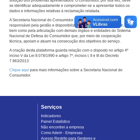
solução dos problemas apresentados. O consumidor, por sua vez, deve
se identificar adequadamente e comprometer-se a apresentar todos os
dados e informações relativas à reclamação relatada.
A Secretaria Nacional do Consumidor do Ministério da Justiça é a
responsável pela gestão e disponibilização do
Consumidor.gov.br
,
bem como pela articulação com demais órgãos e entidades do Sistema
Nacional de Defesa do Consumidor que, por meio de cooperação
técnica, apoiam e atuam na consecução dos objetivos do serviço.
A criação desta plataforma guarda relação com o disposto no artigo 4º
inciso V da Lei 8.078/1990 e artigo 7º, incisos I, II e III do Decreto
7.963/2013.
Clique aqui
para mais informações sobre a Secretaria Nacional do
Consumidor.
Serviços
Indicadores
Painel Estatístico
Não encontrei a empresa
Como Aderir - Empresas
Acesso Restrito para Gestores e