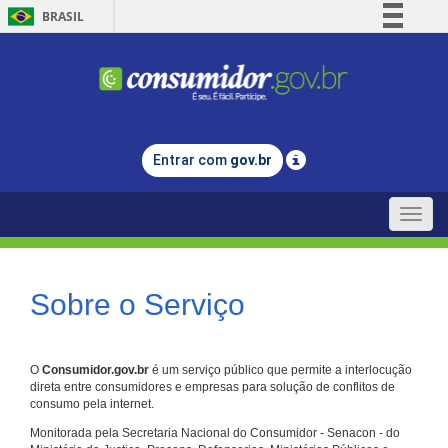
BRASIL
Simplifique!
Comunica BR
Participe
Acesso à informação
Entrar com
gov.br
Legislação
Canais
Toggle
naviga
Sobre o Serviço
O
Consumidor.gov.br
é um serviço público que permite a interlocução
direta entre consumidores e empresas para solução de conflitos de
consumo pela internet.
Monitorada pela Secretaria Nacional do Consumidor - Senacon - do