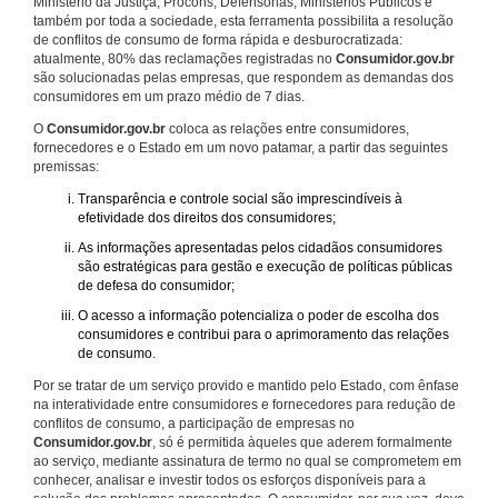
Ministério da Justiça, Procons, Defensorias, Ministérios Públicos e
também por toda a sociedade, esta ferramenta possibilita a resolução
de conflitos de consumo de forma rápida e desburocratizada:
atualmente, 80% das reclamações registradas no
Consumidor.gov.br
são solucionadas pelas empresas, que respondem as demandas dos
consumidores em um prazo médio de 7 dias.
O
Consumidor.gov.br
coloca as relações entre consumidores,
fornecedores e o Estado em um novo patamar, a partir das seguintes
premissas:
Transparência e controle social são imprescindíveis à
efetividade dos direitos dos consumidores;
As informações apresentadas pelos cidadãos consumidores
são estratégicas para gestão e execução de políticas públicas
de defesa do consumidor;
O acesso a informação potencializa o poder de escolha dos
consumidores e contribui para o aprimoramento das relações
de consumo.
Por se tratar de um serviço provido e mantido pelo Estado, com ênfase
na interatividade entre consumidores e fornecedores para redução de
conflitos de consumo, a participação de empresas no
Consumidor.gov.br
, só é permitida àqueles que aderem formalmente
ao serviço, mediante assinatura de termo no qual se comprometem em
conhecer, analisar e investir todos os esforços disponíveis para a