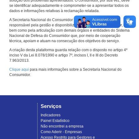
solução dos problemas apresentados. O consumidor, por sua vez, deve
se identificar adequadamente e comprometer-se a apresentar todos os
dados e informações relativas à reclamação relatada.
A Secretaria Nacional do Consumidor do Ministério da Justiça é a
responsável pela gestão e disponibilização do
Consumidor.gov.br
,
bem como pela articulação com demais órgãos e entidades do Sistema
Nacional de Defesa do Consumidor que, por meio de cooperação
técnica, apoiam e atuam na consecução dos objetivos do serviço.
A criação desta plataforma guarda relação com o disposto no artigo 4º
inciso V da Lei 8.078/1990 e artigo 7º, incisos I, II e III do Decreto
7.963/2013.
Clique aqui
para mais informações sobre a Secretaria Nacional do
Consumidor.
Serviços
Indicadores
Painel Estatístico
Não encontrei a empresa
Como Aderir - Empresas
Acesso Restrito para Gestores e