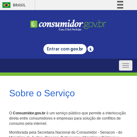
BRASIL
Simplifique!
Comunica BR
Participe
Acesso à informação
Entrar com
gov.br
Legislação
Canais
Toggle
naviga
Sobre o Serviço
O
Consumidor.gov.br
é um serviço público que permite a interlocução
direta entre consumidores e empresas para solução de conflitos de
consumo pela internet.
Monitorada pela Secretaria Nacional do Consumidor - Senacon - do