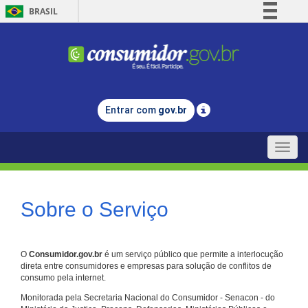
BRASIL
Simplifique!
Comunica BR
Participe
Acesso à informação
Entrar com
gov.br
Legislação
Canais
Toggle
naviga
Sobre o Serviço
O
Consumidor.gov.br
é um serviço público que permite a interlocução
direta entre consumidores e empresas para solução de conflitos de
consumo pela internet.
Monitorada pela Secretaria Nacional do Consumidor - Senacon - do