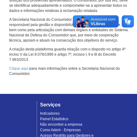
solução dos problemas apresentados. O consumidor, por sua vez, deve
se identificar adequadamente e comprometer-se a apresentar todos os
dados e informações relativas à reclamação relatada.
A Secretaria Nacional do Consumidor do Ministério da Justiça é a
responsável pela gestão e disponibilização do
Consumidor.gov.br
,
bem como pela articulação com demais órgãos e entidades do Sistema
Nacional de Defesa do Consumidor que, por meio de cooperação
técnica, apoiam e atuam na consecução dos objetivos do serviço.
A criação desta plataforma guarda relação com o disposto no artigo 4º
inciso V da Lei 8.078/1990 e artigo 7º, incisos I, II e III do Decreto
7.963/2013.
Clique aqui
para mais informações sobre a Secretaria Nacional do
Consumidor.
Serviços
Indicadores
Painel Estatístico
Não encontrei a empresa
Como Aderir - Empresas
Acesso Restrito para Gestores e