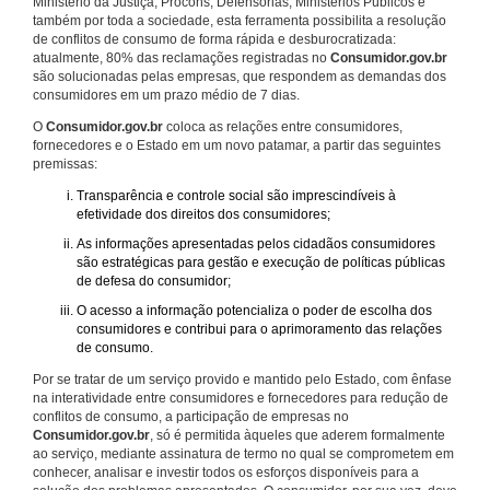
Ministério da Justiça, Procons, Defensorias, Ministérios Públicos e
também por toda a sociedade, esta ferramenta possibilita a resolução
de conflitos de consumo de forma rápida e desburocratizada:
atualmente, 80% das reclamações registradas no
Consumidor.gov.br
são solucionadas pelas empresas, que respondem as demandas dos
consumidores em um prazo médio de 7 dias.
O
Consumidor.gov.br
coloca as relações entre consumidores,
fornecedores e o Estado em um novo patamar, a partir das seguintes
premissas:
Transparência e controle social são imprescindíveis à
efetividade dos direitos dos consumidores;
As informações apresentadas pelos cidadãos consumidores
são estratégicas para gestão e execução de políticas públicas
de defesa do consumidor;
O acesso a informação potencializa o poder de escolha dos
consumidores e contribui para o aprimoramento das relações
de consumo.
Por se tratar de um serviço provido e mantido pelo Estado, com ênfase
na interatividade entre consumidores e fornecedores para redução de
conflitos de consumo, a participação de empresas no
Consumidor.gov.br
, só é permitida àqueles que aderem formalmente
ao serviço, mediante assinatura de termo no qual se comprometem em
conhecer, analisar e investir todos os esforços disponíveis para a