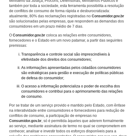
Ministério da Justiça, Procons, Defensorias, Ministérios Públicos e
também por toda a sociedade, esta ferramenta possibilita a resolução
de conflitos de consumo de forma rápida e desburocratizada:
atualmente, 80% das reclamações registradas no
Consumidor.gov.br
são solucionadas pelas empresas, que respondem as demandas dos
consumidores em um prazo médio de 7 dias.
O
Consumidor.gov.br
coloca as relações entre consumidores,
fornecedores e o Estado em um novo patamar, a partir das seguintes
premissas:
Transparência e controle social são imprescindíveis à
efetividade dos direitos dos consumidores;
As informações apresentadas pelos cidadãos consumidores
são estratégicas para gestão e execução de políticas públicas
de defesa do consumidor;
O acesso a informação potencializa o poder de escolha dos
consumidores e contribui para o aprimoramento das relações
de consumo.
Por se tratar de um serviço provido e mantido pelo Estado, com ênfase
na interatividade entre consumidores e fornecedores para redução de
conflitos de consumo, a participação de empresas no
Consumidor.gov.br
, só é permitida àqueles que aderem formalmente
ao serviço, mediante assinatura de termo no qual se comprometem em
conhecer, analisar e investir todos os esforços disponíveis para a