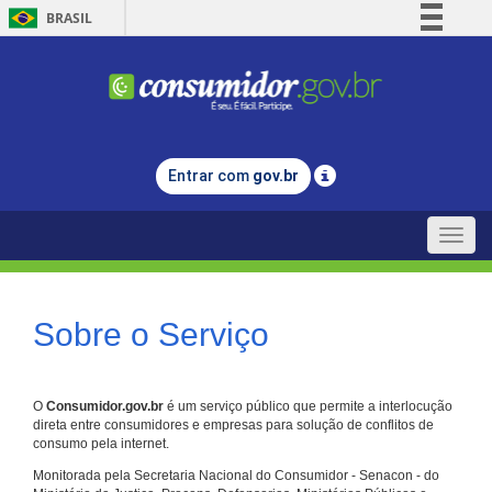
BRASIL
Simplifique!
Comunica BR
Participe
Acesso à informação
Entrar com
gov.br
Legislação
Canais
Toggle
naviga
Sobre o Serviço
O
Consumidor.gov.br
é um serviço público que permite a interlocução
direta entre consumidores e empresas para solução de conflitos de
consumo pela internet.
Monitorada pela Secretaria Nacional do Consumidor - Senacon - do