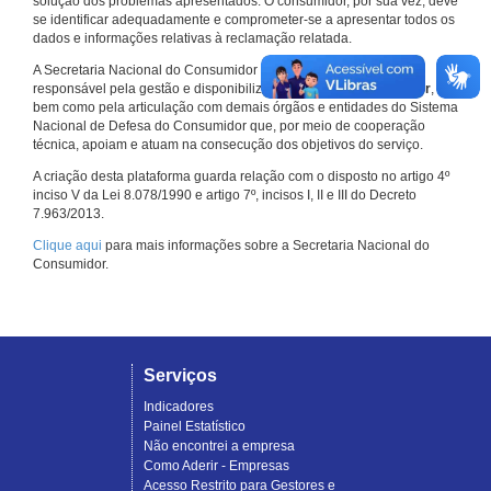
solução dos problemas apresentados. O consumidor, por sua vez, deve
se identificar adequadamente e comprometer-se a apresentar todos os
dados e informações relativas à reclamação relatada.
A Secretaria Nacional do Consumidor do Ministério da Justiça é a
responsável pela gestão e disponibilização do
Consumidor.gov.br
,
bem como pela articulação com demais órgãos e entidades do Sistema
Nacional de Defesa do Consumidor que, por meio de cooperação
técnica, apoiam e atuam na consecução dos objetivos do serviço.
A criação desta plataforma guarda relação com o disposto no artigo 4º
inciso V da Lei 8.078/1990 e artigo 7º, incisos I, II e III do Decreto
7.963/2013.
Clique aqui
para mais informações sobre a Secretaria Nacional do
Consumidor.
Serviços
Indicadores
Painel Estatístico
Não encontrei a empresa
Como Aderir - Empresas
Acesso Restrito para Gestores e