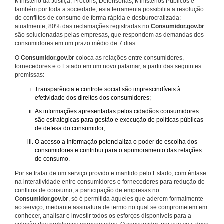
Ministério da Justiça, Procons, Defensorias, Ministérios Públicos e
também por toda a sociedade, esta ferramenta possibilita a resolução
de conflitos de consumo de forma rápida e desburocratizada:
atualmente, 80% das reclamações registradas no
Consumidor.gov.br
são solucionadas pelas empresas, que respondem as demandas dos
consumidores em um prazo médio de 7 dias.
O
Consumidor.gov.br
coloca as relações entre consumidores,
fornecedores e o Estado em um novo patamar, a partir das seguintes
premissas:
Transparência e controle social são imprescindíveis à
efetividade dos direitos dos consumidores;
As informações apresentadas pelos cidadãos consumidores
são estratégicas para gestão e execução de políticas públicas
de defesa do consumidor;
O acesso a informação potencializa o poder de escolha dos
consumidores e contribui para o aprimoramento das relações
de consumo.
Por se tratar de um serviço provido e mantido pelo Estado, com ênfase
na interatividade entre consumidores e fornecedores para redução de
conflitos de consumo, a participação de empresas no
Consumidor.gov.br
, só é permitida àqueles que aderem formalmente
ao serviço, mediante assinatura de termo no qual se comprometem em
conhecer, analisar e investir todos os esforços disponíveis para a