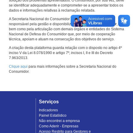
solução dos problemas apresentados. O consumidor, por sua vez, deve
se identificar adequadamente e comprometer-se a apresentar todos os
dados e informações relativas à reclamação relatada.
A Secretaria Nacional do Consumidor do Ministério da Justiça é a
responsável pela gestão e disponibilização do
Consumidor.gov.br
,
bem como pela articulação com demais órgãos e entidades do Sistema
Nacional de Defesa do Consumidor que, por meio de cooperação
técnica, apoiam e atuam na consecução dos objetivos do serviço.
A criação desta plataforma guarda relação com o disposto no artigo 4º
inciso V da Lei 8.078/1990 e artigo 7º, incisos I, II e III do Decreto
7.963/2013.
Clique aqui
para mais informações sobre a Secretaria Nacional do
Consumidor.
Serviços
Indicadores
Painel Estatístico
Não encontrei a empresa
Como Aderir - Empresas
Acesso Restrito para Gestores e