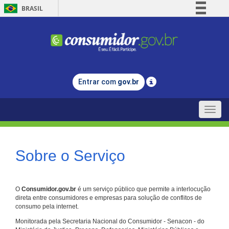
BRASIL
Simplifique!
Comunica BR
Participe
Acesso à informação
Entrar com
gov.br
Legislação
Canais
Toggle
naviga
Sobre o Serviço
O
Consumidor.gov.br
é um serviço público que permite a interlocução
direta entre consumidores e empresas para solução de conflitos de
consumo pela internet.
Monitorada pela Secretaria Nacional do Consumidor - Senacon - do