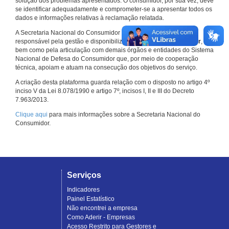
solução dos problemas apresentados. O consumidor, por sua vez, deve
se identificar adequadamente e comprometer-se a apresentar todos os
dados e informações relativas à reclamação relatada.
A Secretaria Nacional do Consumidor do Ministério da Justiça é a
responsável pela gestão e disponibilização do
Consumidor.gov.br
,
bem como pela articulação com demais órgãos e entidades do Sistema
Nacional de Defesa do Consumidor que, por meio de cooperação
técnica, apoiam e atuam na consecução dos objetivos do serviço.
A criação desta plataforma guarda relação com o disposto no artigo 4º
inciso V da Lei 8.078/1990 e artigo 7º, incisos I, II e III do Decreto
7.963/2013.
Clique aqui
para mais informações sobre a Secretaria Nacional do
Consumidor.
Serviços
Indicadores
Painel Estatístico
Não encontrei a empresa
Como Aderir - Empresas
Acesso Restrito para Gestores e