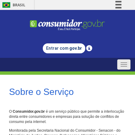
BRASIL
Simplifique!
Comunica BR
Participe
Acesso à informação
Entrar com
gov.br
Legislação
Canais
Toggle
naviga
Sobre o Serviço
O
Consumidor.gov.br
é um serviço público que permite a interlocução
direta entre consumidores e empresas para solução de conflitos de
consumo pela internet.
Monitorada pela Secretaria Nacional do Consumidor - Senacon - do