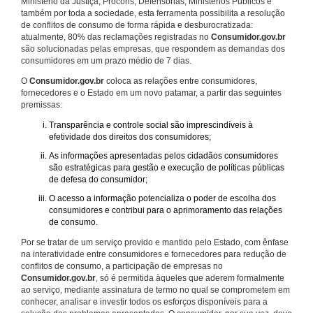
Ministério da Justiça, Procons, Defensorias, Ministérios Públicos e
também por toda a sociedade, esta ferramenta possibilita a resolução
de conflitos de consumo de forma rápida e desburocratizada:
atualmente, 80% das reclamações registradas no
Consumidor.gov.br
são solucionadas pelas empresas, que respondem as demandas dos
consumidores em um prazo médio de 7 dias.
O
Consumidor.gov.br
coloca as relações entre consumidores,
fornecedores e o Estado em um novo patamar, a partir das seguintes
premissas:
Transparência e controle social são imprescindíveis à
efetividade dos direitos dos consumidores;
As informações apresentadas pelos cidadãos consumidores
são estratégicas para gestão e execução de políticas públicas
de defesa do consumidor;
O acesso a informação potencializa o poder de escolha dos
consumidores e contribui para o aprimoramento das relações
de consumo.
Por se tratar de um serviço provido e mantido pelo Estado, com ênfase
na interatividade entre consumidores e fornecedores para redução de
conflitos de consumo, a participação de empresas no
Consumidor.gov.br
, só é permitida àqueles que aderem formalmente
ao serviço, mediante assinatura de termo no qual se comprometem em
conhecer, analisar e investir todos os esforços disponíveis para a