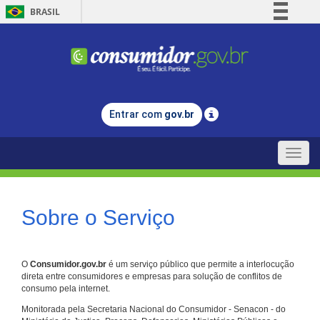
BRASIL
Simplifique!
Comunica BR
Participe
Acesso à informação
Entrar com
gov.br
Legislação
Canais
Toggle
naviga
Sobre o Serviço
O
Consumidor.gov.br
é um serviço público que permite a interlocução
direta entre consumidores e empresas para solução de conflitos de
consumo pela internet.
Monitorada pela Secretaria Nacional do Consumidor - Senacon - do