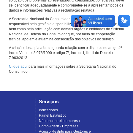
solução dos problemas apresentados. O consumidor, por sua vez, deve
se identificar adequadamente e comprometer-se a apresentar todos os
dados e informações relativas à reclamação relatada.
A Secretaria Nacional do Consumidor do Ministério da Justiça é a
responsável pela gestão e disponibilização do
Consumidor.gov.br
,
bem como pela articulação com demais órgãos e entidades do Sistema
Nacional de Defesa do Consumidor que, por meio de cooperação
técnica, apoiam e atuam na consecução dos objetivos do serviço.
A criação desta plataforma guarda relação com o disposto no artigo 4º
inciso V da Lei 8.078/1990 e artigo 7º, incisos I, II e III do Decreto
7.963/2013.
Clique aqui
para mais informações sobre a Secretaria Nacional do
Consumidor.
Serviços
Indicadores
Painel Estatístico
Não encontrei a empresa
Como Aderir - Empresas
Acesso Restrito para Gestores e