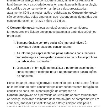
Ministério da Justiça, Procons, Defensorias, Ministérios Públicos e
também por toda a sociedade, esta ferramenta possibilita a resolução
de conflitos de consumo de forma rápida e desburocratizada:
atualmente, 80% das reclamações registradas no
Consumidor.gov.br
são solucionadas pelas empresas, que respondem as demandas dos
consumidores em um prazo médio de 7 dias.
O
Consumidor.gov.br
coloca as relações entre consumidores,
fornecedores e o Estado em um novo patamar, a partir das seguintes
premissas:
Transparência e controle social são imprescindíveis à
efetividade dos direitos dos consumidores;
As informações apresentadas pelos cidadãos consumidores
são estratégicas para gestão e execução de políticas públicas
de defesa do consumidor;
O acesso a informação potencializa o poder de escolha dos
consumidores e contribui para o aprimoramento das relações
de consumo.
Por se tratar de um serviço provido e mantido pelo Estado, com ênfase
na interatividade entre consumidores e fornecedores para redução de
conflitos de consumo, a participação de empresas no
Consumidor.gov.br
, só é permitida àqueles que aderem formalmente
ao serviço, mediante assinatura de termo no qual se comprometem em
conhecer, analisar e investir todos os esforços disponíveis para a